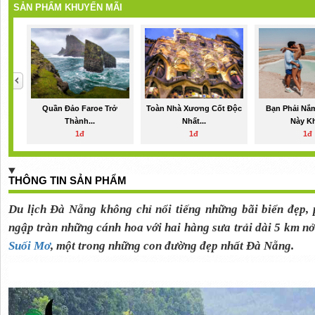
SẢN PHẨM KHUYẾN MÃI
Quần Đảo Faroe Trở
Toàn Nhà Xương Cốt Độc
Bạn Phải Nắ
Thành...
Nhất...
Này Khi
1đ
1đ
1đ
THÔNG TIN SẢN PHẨM
Du lịch Đà Nẵng không chỉ nổi tiếng những bãi biển đẹp
ngập tràn những cánh hoa với hai hàng sưa trải dài 5 km n
Suối Mơ
, một trong những con đường đẹp nhất Đà Nẵng.