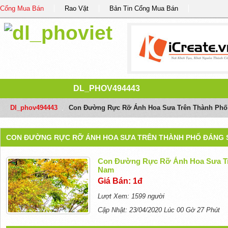
Cổng Mua Bán
Rao Vặt
Bản Tin Cổng Mua Bán
DL_PHOV494443
Dl_phov494443
/
Con Đường Rực Rỡ Ánh Hoa Sưa Trên Thành Phố 
CON ĐƯỜNG RỰC RỠ ÁNH HOA SƯA TRÊN THÀNH PHỐ ĐÁNG 
Con Đường Rực Rỡ Ánh Hoa Sưa Tr
Nam
Giá Bán: 1đ
Lượt Xem: 1599 người
Cập Nhật: 23/04/2020 Lúc 00 Gờ 27 Phút