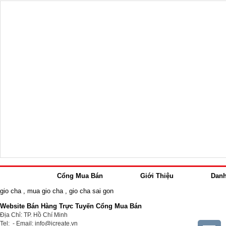
Cổng Mua Bán
Giới Thiệu
Dan
gio cha
,
mua gio cha
,
gio cha sai gon
Website Bán Hàng Trực Tuyến Cổng Mua Bán
Địa Chỉ: TP. Hồ Chí Minh
Tel: - Email: info@icreate.vn