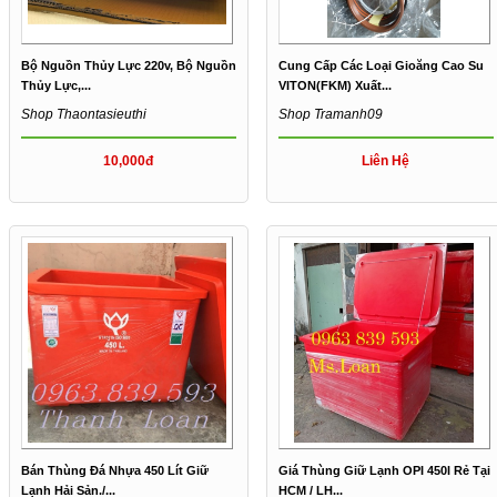
Bộ Nguồn Thủy Lực 220v, Bộ Nguồn
Cung Cấp Các Loại Gioăng Cao Su
Thủy Lực,...
VITON(FKM) Xuất...
Shop Thaontasieuthi
Shop Tramanh09
10,000đ
Liên Hệ
Bán Thùng Đá Nhựa 450 Lít Giữ
Giá Thùng Giữ Lạnh OPI 450l Rẻ Tại
Lạnh Hải Sản./...
HCM / LH...