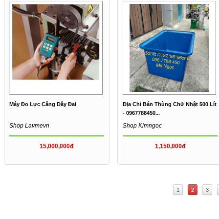
Máy Đo Lực Căng Dây Đai
Địa Chỉ Bán Thùng Chữ Nhật 500 Lít
- 0967788450...
Shop Lavmevn
Shop Kimngoc
15,000,000đ
1,150,000đ
1
2
3