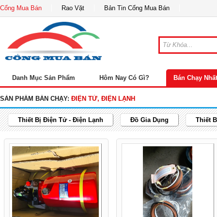
Cổng Mua Bán
Rao Vặt
Bản Tin Cổng Mua Bán
Danh Mục Sản Phẩm
Hôm Nay Có Gì?
Bán Chạy Nhấ
SẢN PHẨM BÁN CHẠY:
ĐIỆN TỬ, ĐIỆN LẠNH
Thiết Bị Điện Tử - Điện Lạnh
Đồ Gia Dụng
Thiết 