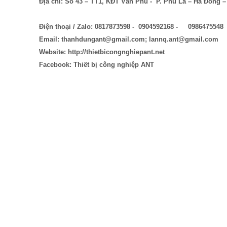
Địa chỉ: Số 43 – TT1, KĐT Văn Phú -
P. Phú La – Hà Đông –
Điện thoại / Zalo: 0817873598 -
0904592168 -
0986475548
Email: thanhdungant@gmail.com; lannq.ant@gmail.com
Website: http://thietbicongnghiepant.net
Facebook: Thiết bị công nghiệp ANT