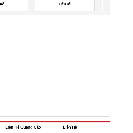
00đ
Liên hệ
Liên
Liên Hệ Quảng Cáo
Liên Hệ