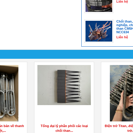
Liên hệ
Chổi than,
nghiệp, ch
than CM5H
NCC634
Liên hệ
 Gioăng cao su
CHỔI THAN CÔNG NGHIỆP DÙNG
Xe lọc dầu thải 
 xuất...
CHO CÁC NHÀ MÁY XI MĂNG
lọc dầu