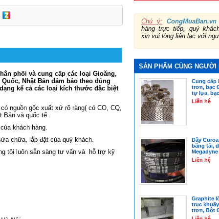
Chú ý:
CongMuaBan.vn
hàng trực tiếp, quý khá
xin vui lòng liên lạc với ng
SẢN PHẨM CÙNG NGƯỜI
ân phối và cung cấp các loại Gioăng,
n Quốc, Nhật Bản đảm bảo theo đúng
Cung cấp 
trơn, bạc 
dạng kể cả các loại kích thước đặc biệt
tự lựa, bạ
Liên hệ
 có nguồn gốc xuất xứ rõ ràng( có CO, CQ,
t Bản và quốc tế .
 của khách hàng.
sửa chữa, lắp đặt của quý khách.
Dây Curoa,
băng tải, 
ng tôi luôn sẵn sàng tư vấn và
hỗ trợ kỹ
Megadyne
Liên hệ
Graphite l
trục khuấy
trơn, Bột 
Liên hệ