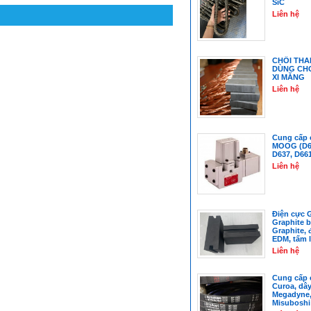
SiC
Liên hệ
CHỔI THA
DÙNG CH
XI MĂNG
Liên hệ
Cung cấp c
MOOG (D63
D637, D66
Liên hệ
Điện cực G
Graphite b
Graphite, 
EDM, tấm l
Liên hệ
Cung cấp c
Curoa, dây
Megadyne,
Misubosh