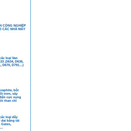
N CÔNG NGHIỆP
O CÁC NHÀ MÁY
ác loại Van
3 ,D634, D636,
1, D670, D791…)
raphite, bột
ôi trơn, vảy
điện cực xung
ót than chì
ác loại dây
 đai băng tải
 Gates,
i…