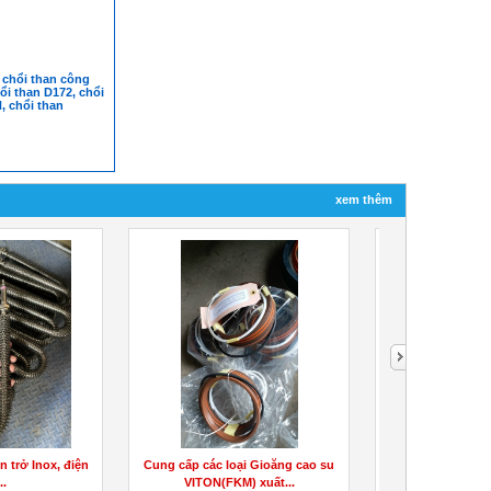
 chổi than công
ổi than D172, chổi
, chổi than
xem thêm
công nghiệp, Xe
Cung cấp các loại Van MOOG
Điện cực Graphit
 di...
(D633 ,D634, D636, D637,...
bôi trơn