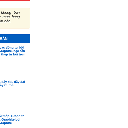
không bán
ch mua hàng
ười bán.
 BÁN
bạc đồng tự bôi
Graphite, bạc cầu
c thép tự bôi trơn
 dây đai, dây đai
dây Curoa
õi thép, Graphite
, Graphite bôi
Graphite