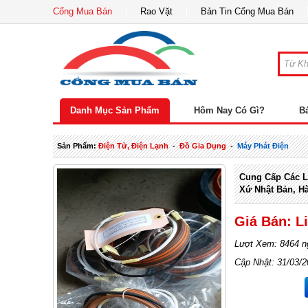
Cổng Mua Bán
Rao Vặt
Bản Tin Cổng Mua Bán
Danh Mục Sản Phẩm
Hôm Nay Có Gì?
B
Sản Phẩm:
Điện Tử, Điện Lạnh
-
Đồ Gia Dụng
-
Máy Phát Điện
Cung Cấp Các L
Xứ Nhật Bản, H
Giá Bán: L
Lượt Xem: 8464 n
Cập Nhật: 31/03/