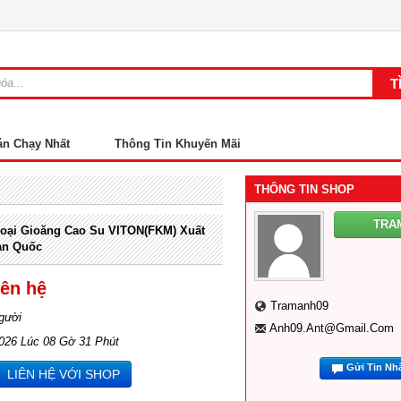
án Chạy Nhất
Thông Tin Khuyến Mãi
THÔNG TIN SHOP
TRA
oại Gioăng Cao Su VITON(FKM) Xuất
àn Quốc
iên hệ
Tramanh09
gười
Anh09.ant@gmail.com
2026 Lúc 08 Gờ 31 Phút
Gửi Tin Nh
LIÊN HỆ VỚI SHOP