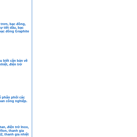
 trơn, bạc đồng,
ự tiết dầu, bạc
bạc đồng Graphite
 biết căn bản về
hiệt, điện trở
ý phân phối các
than công nghiệp.
tan, điện trở Inox,
eflon, thanh gia
2, thanh gia nhiệt