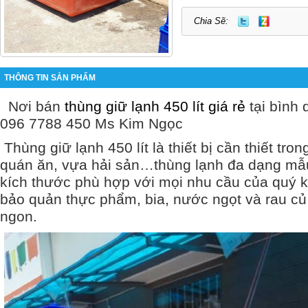
Chia Sẽ:
THÔNG TIN SẢN PHẨM
Nơi bán
thùng giữ lạnh 450 lít giá rẻ
tại bình
096 7788 450 Ms Kim Ngọc
Thùng giữ lạnh 450 lít là thiết bị cần thiết tro
quán ăn, vựa hải sản…thùng lạnh đa dạng mẫ
kích thước phù hợp với mọi nhu cầu của quý 
bảo quản thực phẩm, bia, nước ngọt và rau củ
ngon.