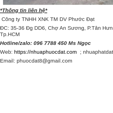
*Thông tin liên hệ*
Công ty TNHH XNK TM DV Phước Đạt
ĐC: 35-36 Đg DD6, Chợ An Sương, P.Tân Hưn
Tp.HCM
Hotline/zalo: 096 7788 450 Ms Ngọc
Web:
https://nhuaphuocdat.com
; nhuaphatda
Email: phuocdat8@gmail.com