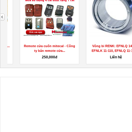
next
Dây Dẫn Nước Inox 304, Dây Dẫn
Nơi bán thùng giữ lạnh 450 lít gi
Nước Chịu...
rẻ tại...
100,000đ
2,100,000đ