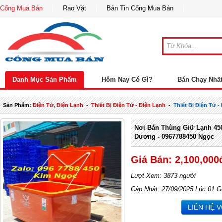
Cổng Mua Bán
Rao Vặt
Bản Tin Cổng Mua Bán
Danh Mục Sản Phẩm
Hôm Nay Có Gì?
Bán Chạy Nhấ
Sản Phẩm:
Điện Tử, Điện Lạnh
-
Thiết Bị Điện Tử - Điện Lạnh
-
Thiết Bị Điện Tử 
Nơi Bán Thùng Giữ Lạnh 450
Dương - 0967788450 Ngọc
Giá Bán: 2,100,000
Lượt Xem: 3873 người
Cập Nhật: 27/09/2025 Lúc 01 G
LIÊN HỆ 