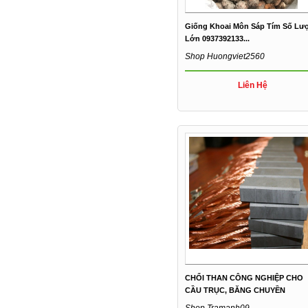
Giống Khoai Môn Sáp Tím Số Lư
Lớn 0937392133...
Shop Huongviet2560
Liên Hệ
CHỔI THAN CÔNG NGHIỆP CHO
CẦU TRỤC, BĂNG CHUYỀN
Shop Tramanh09