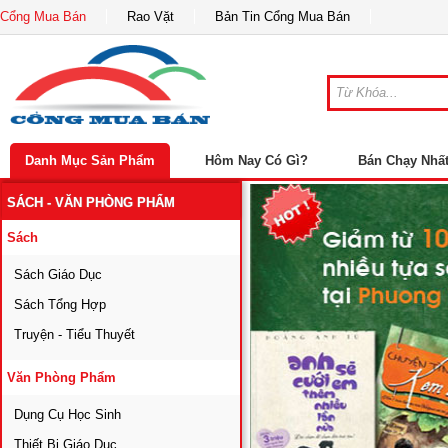
Cổng Mua Bán
Rao Vặt
Bản Tin Cổng Mua Bán
Danh Mục Sản Phẩm
Hôm Nay Có Gì?
Bán Chạy Nhấ
SÁCH - VĂN PHÒNG PHẨM
Sách
Sách Giáo Dục
Sách Tổng Hợp
Truyện - Tiểu Thuyết
Văn Phòng Phẩm
Dụng Cụ Học Sinh
Thiết Bị Giáo Dục