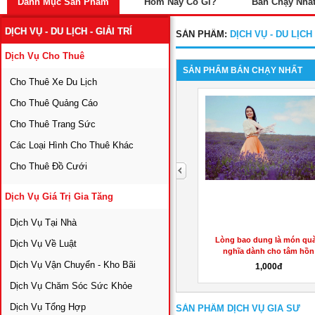
Danh Mục Sản Phẩm
Hôm Nay Có Gì?
Bán Chạy Nhấ
DỊCH VỤ - DU LỊCH - GIẢI TRÍ
SẢN PHẨM:
DỊCH VỤ - DU LỊCH 
Dịch Vụ Cho Thuê
SẢN PHẨM BÁN CHẠY NHẤT
Cho Thuê Xe Du Lịch
Cho Thuê Quảng Cáo
Cho Thuê Trang Sức
Các Loại Hình Cho Thuê Khác
Cho Thuê Đồ Cưới
next
Dịch Vụ Giá Trị Gia Tăng
Dịch Vụ Tại Nhà
PHẠM
Mở lớp học Kế toán trưởng hành
Lòng bao dung là món quà
Dịch Vụ Về Luật
chính sự...
nghĩa dành cho tâm hồn
Dịch Vụ Vận Chuyển - Kho Bãi
2,500,000đ
1,000đ
Dịch Vụ Chăm Sóc Sức Khỏe
Dịch Vụ Tổng Hợp
SẢN PHẨM DỊCH VỤ GIA SƯ