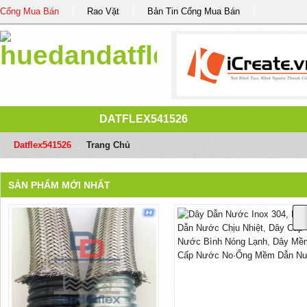
Cổng Mua Bán
Rao Vặt
Bản Tin Cổng Mua Bán
DATFLEX541526
Datflex541526
/
Trang Chủ
SẢN PHẨM MỚI NHẤT