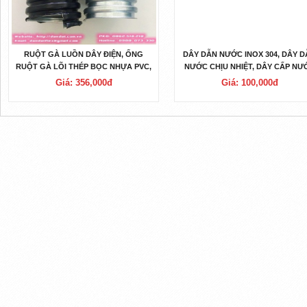
RUỘT GÀ LUỒN DÂY ĐIỆN, ỐNG
DÂY DẪN NƯỚC INOX 304, DÂY 
RUỘT GÀ LÕI THÉP BỌC NHỰA PVC,
NƯỚC CHỊU NHIỆT, DÂY CẤP NƯ
ỐNG RUỘT GÀ LÕI THÉP BỌC INOX
BÌNH NÓNG LẠNH, DÂY MỀM CẤ
Giá: 356,000đ
Giá: 100,000đ
304
NƯỚC NO·ỐNG MỀM DẪN NƯỚ