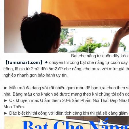
Bạt che nắng tự cuốn dây kéo 
【funismart.com】✦
chuyên thi công bạt che nắng tự cuốn dây ké
công, lô gia từ 2m2 đến 5m2 để che nắng, che mưa với mức giá th
nghiệp nhanh gọn bảo hành uy tín.
►
Mẫu mã đa dạng với rất nhiều gam màu để bạn lựa chon theo sở
nhà. Bảng màu cho khách sẽ được mang theo khi chúng tôi đến đo
►
Ck khuyến mãi: Giảm thêm 20% Sản Phẩm Nội Thất Đẹp Như B
Mua Thêm. 
►
Đặc biệt khi thi công với diện tích càng lớn thì giá sẽ càng giả