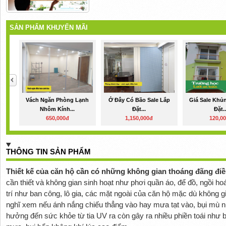
SẢN PHẨM KHUYẾN MÃI
Vách Ngăn Phòng Lạnh
Ở Đây Có Bão Sale Lắp
Giá Sale Khủ
Nhôm Kính...
Đặt...
Đặt..
650,000đ
1,150,000đ
120,0
THÔNG TIN SẢN PHẨM
Thiết kế của căn hộ cần có những không gian thoáng đãng điề
cần thiết và không gian sinh hoạt như phơi quần áo, để đồ, ngồi ho
trí như ban công, lô gia, các mặt ngoài của căn hộ mặc dù không g
nghĩ xem nếu ánh nắng chiếu thẳng vào hay mưa tạt vào, bụi mù nữ
hưởng đến sức khỏe từ tia UV ra còn gây ra nhiều phiền toái như b