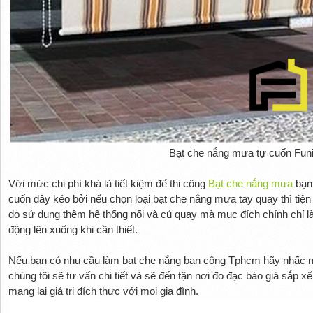
Bạt che nắng mưa tự cuốn Fun
Với mức chi phí khá là tiết kiệm để thi công 
Bạt che nắng mưa
 bạn
cuốn dây kéo bởi nếu chọn loại bạt che nắng mưa tay quay thì tiện 
do sử dụng thêm hệ thống nối và củ quay mà mục đích chính chỉ là
động lên xuống khi cần thiết.
Nếu bạn có nhu cầu làm bạt che nắng ban công Tphcm hãy nhấc m
chúng tôi sẽ tư vấn chi tiết và sẽ đến tận nơi đo đạc báo giá sắp x
mang lại giá trị đích thực với mọi gia đình.