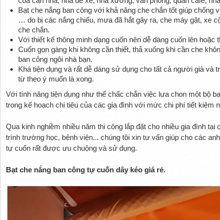
của căn nhà, nhà để xe, nhà xưởng, văn phòng, quán café, nhà
Bạt che nắng ban công với khả năng che chắn tốt giúp chống v
… do bị các nắng chiếu, mưa đã hắt gây ra, che máy gặt, xe cộ
che chắn.
Với thiết kế thông minh dạng cuốn nên dễ dàng cuốn lên hoặc
Cuốn gọn gàng khi không cần thiết, thả xuống khi cần che khô
ban công ngôi nhà bạn.
Khá tiện dụng và rất dễ dàng sử dụng cho tất cả người già và t
từ theo ý muốn là xong.​
Với tính năng tiện dụng như thế chấc chắn việc lựa chon một bộ bạ
trong kế hoạch chi tiêu của các gia đình với mức chi phí tiết kiệm n
Qua kinh nghiềm nhiều năm thi công lắp đặt cho nhiều gia đình tại 
trình trường học, bệnh viện... chúng tôi xin tư vấn giúp cho các an
tự cuốn rất được ưu chuộng và sử dụng.
Bạt che nắng ban công tự cuốn dây kéo giá rẻ.