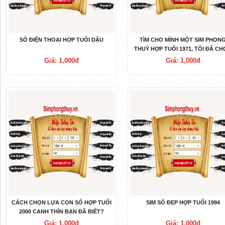
SỐ ĐIỆN THOẠI HỢP TUỔI DẬU
TÌM CHO MÌNH MỘT SIM PHON
THUỶ HỢP TUỔI 1971, TÔI ĐÃ C
LỰA ĐÚNG CÒN BẠN?
Giá: 1,000đ
Giá: 1,000đ
CÁCH CHỌN LỰA CON SỐ HỢP TUỔI
SIM SỐ ĐẸP HỢP TUỔI 1994
2000 CANH THÌN BẠN ĐÃ BIẾT?
Giá: 1,000đ
Giá: 1,000đ