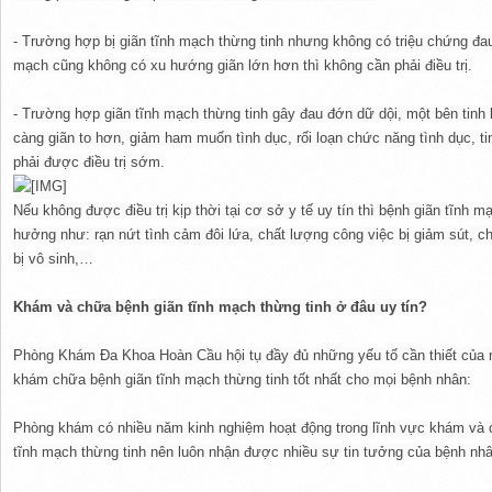
- Trường hợp bị giãn tĩnh mạch thừng tinh nhưng không có triệu chứng đa
mạch cũng không có xu hướng giãn lớn hơn thì không cần phải điều trị.
- Trường hợp giãn tĩnh mạch thừng tinh gây đau đớn dữ dội, một bên tinh
càng giãn to hơn, giảm ham muốn tình dục, rối loạn chức năng tình dục, ti
phải được điều trị sớm.
Nếu không được điều trị kịp thời tại cơ sở y tế uy tín thì bệnh giãn tĩnh 
hưởng như: rạn nứt tình cảm đôi lứa, chất lượng công việc bị giảm sút, c
bị vô sinh,…
Khám và chữa bệnh giãn tĩnh mạch thừng tinh ở đâu uy tín?
Phòng Khám Đa Khoa Hoàn Cầu hội tụ đầy đủ những yếu tố cần thiết của m
khám chữa bệnh giãn tĩnh mạch thừng tinh tốt nhất cho mọi bệnh nhân:
Phòng khám có nhiều năm kinh nghiệm hoạt động trong lĩnh vực khám và c
tĩnh mạch thừng tinh nên luôn nhận được nhiều sự tin tưởng của bệnh nhâ