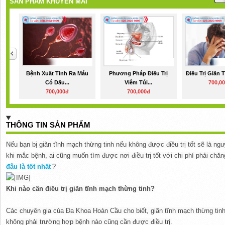
SẢN PHẨM KHUYẾN MÃI
Bệnh Xuất Tinh Ra Máu
Phương Pháp Điều Trị
Điều Trị Giãn 
Có Dấu...
Viêm Túi...
700,0
700,000đ
700,000đ
THÔNG TIN SẢN PHẨM
Nếu bạn bị giãn tĩnh mạch thừng tinh nếu không được điều trị tốt sẽ là n
khi mắc bệnh, ai cũng muốn tìm được nơi điều trị tốt với chi phí phải chă
đâu là tốt nhất
?
Khi nào cần điều trị giãn tĩnh mạch thừng tinh?
Các chuyên gia của Đa Khoa Hoàn Cầu cho biết, giãn tĩnh mạch thừng tinh
không phải trường hợp bệnh nào cũng cần được điều trị.