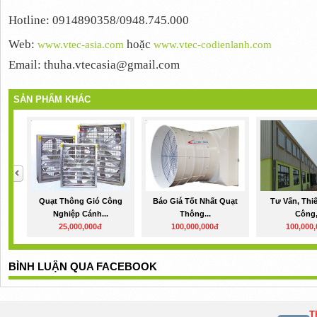
Hotline: 0914890358/0948.745.000
Web:
hoặc
www.vtec-asia.com
www.vtec-codienlanh.com
Email: thuha.vtecasia@gmail.com
SẢN PHẨM KHÁC
Quạt Thông Gió Công
Báo Giá Tốt Nhất Quạt
Tư Vấn, Thiế
Nghiệp Cánh...
Thông...
Công,
25,000,000đ
100,000,000đ
100,000
BÌNH LUẬN QUA FACEBOOK
T