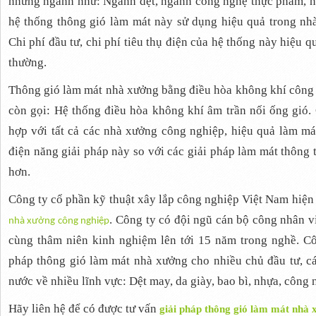
những ngành như: Ngành dệt, ngành công nghệ thực phẩm, n
hệ thống thông gió làm mát này sử dụng hiệu quả trong nh
Chi phí đầu tư, chi phí tiêu thụ điện của hệ thống này hiệu 
thường.
Thông gió làm mát nhà xưởng bằng điều hòa không khí công s
còn gọi: Hệ thống điều hòa không khí âm trần nối ống gió.
hợp với tất cả các nhà xưởng công nghiệp, hiệu quả làm mát 
điện năng giải pháp này so với các giải pháp làm mát thông
hơn.
Công ty cổ phần kỹ thuật xây lắp công nghiệp Việt Nam hiện
. Công ty có đội ngũ cán bộ công nhân vi
nhà xư
ở
ng công nghi
ệ
p
cùng thâm niên kinh nghiệm lên tới 15 năm trong nghề. Cô
pháp thông gió làm mát nhà xưởng cho nhiều chủ đầu tư, cá
nước về nhiều lĩnh vực: Dệt may, da giày, bao bì, nhựa, côn
Hãy liên hệ để có được tư vấn
giải pháp thông gió làm mát nhà