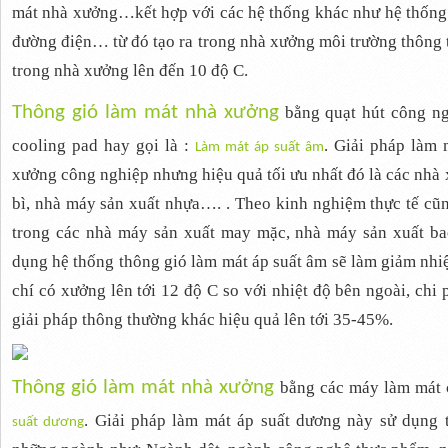
mát nhà xưởng…kết hợp với các hệ thống khác như hệ thống 
đường điện… từ đó tạo ra trong nhà xưởng môi trường thông 
trong nhà xưởng lên đến 10 độ C.
Thông gió làm mát nhà xư
ở
ng
bằng quạt hút công ng
cooling pad hay gọi là :
. Giải pháp làm 
Làm mát áp su
ấ
t âm
xưởng công nghiệp nhưng hiệu quả tối ưu nhất đó là các nhà
bì, nhà máy sản xuất nhựa…. . Theo kinh nghiệm thực tế cũng
trong các nhà máy sản xuất may mặc, nhà máy sản xuất b
dụng hệ thống thông gió làm mát áp suất âm sẽ làm giảm nhi
chí có xưởng lên tới 12 độ C so với nhiệt độ bên ngoài, chi p
giải pháp thông thường khác hiệu quả lên tới 35-45%.
Thông gió làm mát nhà xư
ở
ng
bằng các máy làm mát 
. Giải pháp làm mát áp suất dương này sử dụng t
su
ấ
t dương