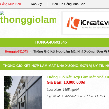
Cổng Mua Bán
Rao Vặt
Bản Tin Cổng Mua Bán
HONGGIO691345
Honggio691345
/
Thông Gió Kết Hợp Làm Mát Nhà Xưởng, Đơn Vị U
THÔNG GIÓ KẾT HỢP LÀM MÁT NHÀ XƯỞNG, ĐƠN VỊ UY TÍN N
Thông Gió Kết Hợp Làm Mát Nhà Xư
Giá Bán: 10,000,000đ
Lượt Xem: 1695 người
Cập Nhật: 15/06/2020 Lúc 07 Gờ 33 Phút