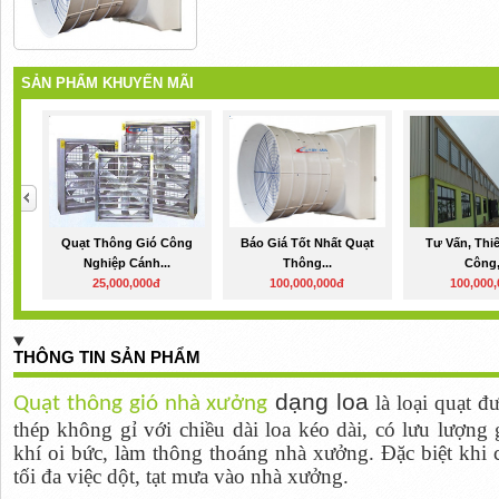
SẢN PHẨM KHUYẾN MÃI
Quạt Thông Gió Công
Báo Giá Tốt Nhất Quạt
Tư Vấn, Thiế
Nghiệp Cánh...
Thông...
Công,
25,000,000đ
100,000,000đ
100,000
THÔNG TIN SẢN PHẨM
dạng loa
là loại quạt đ
Qu
ạ
t thông gió nhà xư
ở
ng
thép không gỉ với chiều dài loa kéo dài, có lưu lượng 
khí oi bức, làm thông thoáng nhà xưởng. Đặc biệt khi c
tối đa việc dột, tạt mưa vào nhà xưởng.