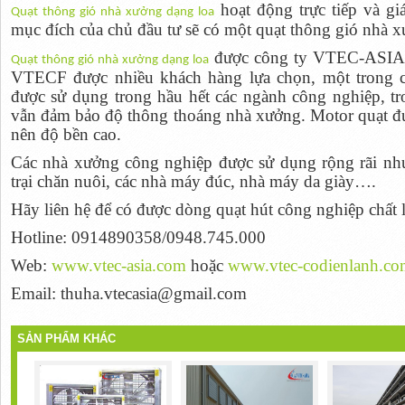
hoạt động trực tiếp và gi
Qu
ạ
t thông gió nhà xư
ở
ng d
ạ
ng loa
mục đích của chủ đầu tư sẽ có một quạt thông gió nhà 
được công ty VTEC-ASIA n
Qu
ạ
t thông gió nhà xư
ở
ng d
ạ
ng loa
VTECF được nhiều khách hàng lựa chọn, một trong cá
được sử dụng trong hầu hết các ngành công nghiệp, tr
vẫn đảm bảo độ thông thoáng nhà xưởng. Motor quạt đ
nên độ bền cao.
Các nhà xưởng công nghiệp được sử dụng rộng rãi nh
trại chăn nuôi, các nhà máy đúc, nhà máy da giày….
Hãy liên hệ để có được dòng quạt hút công nghiệp chất 
Hotline: 0914890358/0948.745.000
Web:
www.vtec-asia.com
hoặc
www.vtec-codienlanh.co
Email: thuha.vtecasia@gmail.com
SẢN PHẨM KHÁC