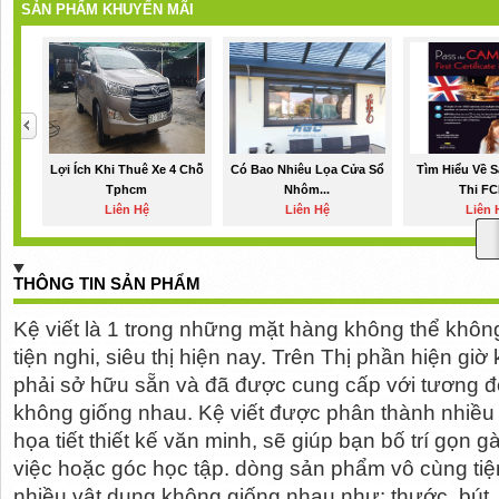
SẢN PHẨM KHUYẾN MÃI
Lợi Ích Khi Thuê Xe 4 Chỗ
Có Bao Nhiêu Lọa Cửa Sổ
Tìm Hiểu Về 
Tphcm
Nhôm...
Thi FC
Liên Hệ
Liên Hệ
Liên 
THÔNG TIN SẢN PHẨM
Kệ viết là 1 trong những mặt hàng không thể khôn
tiện nghi, siêu thị hiện nay. Trên Thị phần hiện giờ
phải sở hữu sẵn và đã được cung cấp với tương đối
không giống nhau. Kệ viết được phân thành nhiều n
họa tiết thiết kế văn minh, sẽ giúp bạn bố trí gọn 
việc hoặc góc học tập. dòng sản phẩm vô cùng tiệ
nhiều vật dụng không giống nhau như: thước, bút,