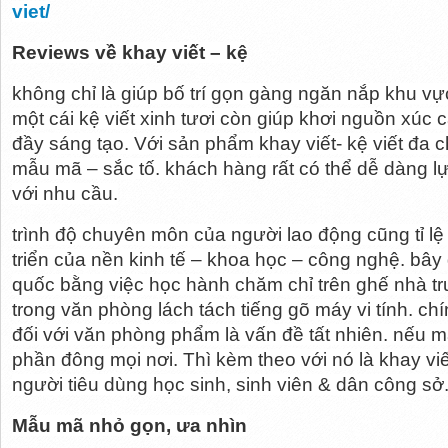
viet/
Reviews về khay viết – kệ
không chỉ là giúp bố trí gọn gàng ngăn nắp khu vực
một cái kệ viết xinh tươi còn giúp khơi nguồn xúc c
đầy sáng tạo. Với sản phẩm khay viết- kệ viết đa ch
mẫu mã – sắc tố. khách hàng rất có thể dễ dàng 
với nhu cầu.
trình độ chuyên môn của người lao động cũng tỉ lệ 
triển của nền kinh tế – khoa học – công nghệ. bây g
quốc bằng việc học hành chăm chỉ trên ghế nhà tr
trong văn phòng lách tách tiếng gõ máy vi tính. chí
đối với văn phòng phẩm là vấn đề tất nhiên. nếu m
phần đông mọi nơi. Thì kèm theo với nó là khay viết-
người tiêu dùng học sinh, sinh viên & dân công sở
Mẫu mã nhỏ gọn, ưa nhìn