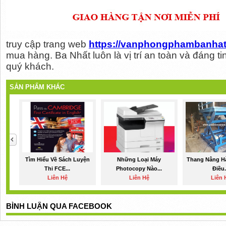
truy cập trang web 
https://vanphongphambanhat
mua hàng. Ba Nhất luôn là vị trí an toàn và đáng t
quý khách.
SẢN PHẨM KHÁC
Tìm Hiểu Về Sách Luyện
Những Loại Máy
Thang Nâng H
Thi FCE...
Photocopy Nào...
Điều.
Liên Hệ
Liên Hệ
Liên 
BÌNH LUẬN QUA FACEBOOK