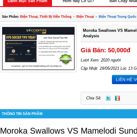
Danh Mục Sản Phẩm
Hôm Nay Có Gì?
Bán Chạy Nhấ
Sản Phẩm:
Điện Thoại, Thiết Bị Viễn Thông
-
Điện Thoại
-
Điện Thoại Trung Quốc
Moroka Swallows VS Mamel
Analysis
Giá Bán: 50,000đ
Lượt Xem: 2020 người
Cập Nhật: 29/05/2021 Lúc 13 G
LIÊN HỆ 
Chia Sẽ:
THÔNG TIN SẢN PHẨM
Moroka Swallows VS Mamelodi Sun