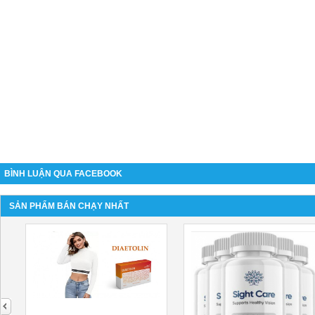
BÌNH LUẬN QUA FACEBOOK
SẢN PHẨM BÁN CHẠY NHẤT
next