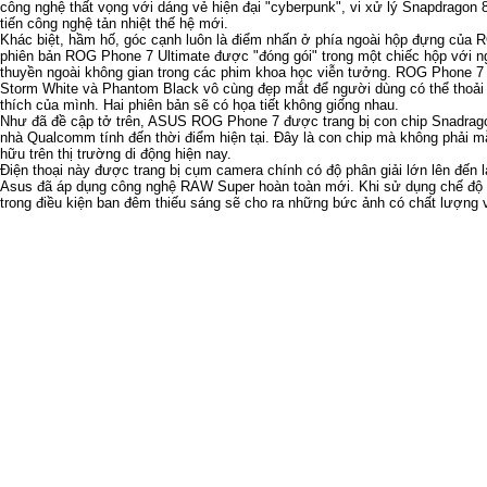
công nghệ thất vọng với dáng vẻ hiện đại "cyberpunk", vi xử lý Snapdragon 
tiến công nghệ tản nhiệt thế hệ mới.
Khác biệt, hầm hố, góc cạnh luôn là điểm nhấn ở phía ngoài hộp đựng của 
phiên bản ROG Phone 7 Ultimate được "đóng gói" trong một chiếc hộp với ng
thuyền ngoài không gian trong các phim khoa học viễn tưởng. ROG Phone 7 
Storm White và Phantom Black vô cùng đẹp mắt để người dùng có thể thoải 
thích của mình. Hai phiên bản sẽ có họa tiết không giống nhau.
Như đã đề cập tở trên, ASUS ROG Phone 7 được trang bị con chip Snadrag
nhà Qualcomm tính đến thời điểm hiện tại. Đây là con chip mà không phải m
hữu trên thị trường di động hiện nay.
Điện thoại này được trang bị cụm camera chính có độ phân giải lớn lên đến 
Asus đã áp dụng công nghệ RAW Super hoàn toàn mới. Khi sử dụng chế độ 
trong điều kiện ban đêm thiếu sáng sẽ cho ra những bức ảnh có chất lượng v