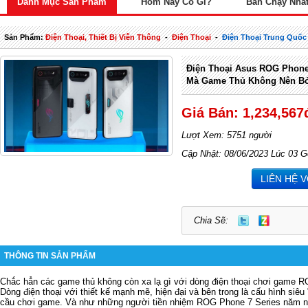
Danh Mục Sản Phẩm
Hôm Nay Có Gì?
Bán Chạy Nhấ
Sản Phẩm:
Điện Thoại, Thiết Bị Viễn Thông
-
Điện Thoại
-
Điện Thoại Trung Quốc
Điện Thoại Asus ROG Phone
Mà Game Thủ Không Nên B
Giá Bán: 1,234,567
Lượt Xem: 5751 người
Cập Nhật: 08/06/2023 Lúc 03 G
LIÊN HỆ 
Chia Sẽ:
THÔNG TIN SẢN PHẨM
Chắc hẳn các game thủ không còn xa lạ gì với dòng điện thoại chơi game 
Dòng điện thoại với thiết kế mạnh mẽ, hiện đại và bên trong là cấu hình si
cầu chơi game. Và như những người tiền nhiệm
ROG Phone 7
Series năm n