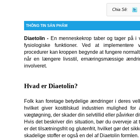
Chia Sẽ:
THÔNG TIN SẢN PHẨM
Diaetolin - 
En menneskekrop taber og tager på i v
fysiologiske funktioner. Ved at implementere væ
procedurer kan kroppen begynde at fungere normalt
når en længere livsstil, ernæringsmæssige ændring
involveret.
Hvad er Diaetolin?
Folk kan foretage betydelige ændringer i deres velb
hvilket giver kosttilskud industrien mulighed f
vægtøgning, der skader din selvtillid eller påvirker d
Hvis det beskriver din situation, bør du overveje at ti
er det tilsætningsfrit og glutenfrit, hvilket gør det sik
skadelige stoffer er også en del af Diaetolin formlen.