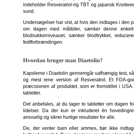
indeholder Resveratrol-rig TBT og japansk Knotweed F
sund.
Undersøgelser har vist, at hvis den indtages i den 
om dagen med måltider, sænker denne enkelt in
blodsukkerniveauet, sænker blodtrykket, reducerer
fedtforbrændingen.
Hvordan bruger man Diaetolin?
Kapslerne i Diaetolin gennemgår uafhængig test, så d
og mest rene version af Resveratrol. Et FDA-god
præcisionen af ​​produktet, som er fremstillet i USA
tabletter.
Det anbefales, at du tager to tabletter om dagen for
lidelser. Da der kun er inkluderet én hovedingred
ansvarlig og sikrer hurtige resultater for alle.
De, der venter barn eller ammes, bør ikke indtage