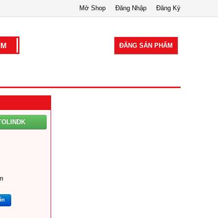
Mở Shop
Đăng Nhập
Đăng Ký
ĐĂNG SẢN PHẨM
TOLINDK
m
ắn