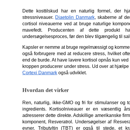
Dette kosttilskud har en naturlig formel, der h
stressniveauer. 
Diaetolin Danmark
, skaberne af d
cortisol niveauerne ved at bruge naturlige komponent
mavefedt. Producenten af ​​dette produkt 
undersøgelsesproces, før den blev tilgængelig til sal
Kapsler er nemme at bruge regelmæssigt og kommer i 
også forbrugere med at reducere stress, hvilket ofte
end de burde. At have lavere kortisol opnås kun ved a
Cortexi Danmark
 også udviklet.
Hvordan det virker
Ren, naturlig, ikke-GMO og fri for stimulanser og to
ingredients. Kortisolniveauer er en væsentlig års
adresserer dette direkte. Adskillige amerikanske firma
komponent, Resveratrol. Undersøgelser af Resveratr
evner. Tributyltin (TBT) er også til stede, et kra