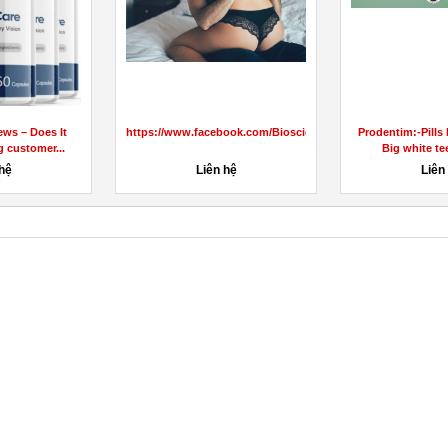
le Enhancement
Optimal Keto ACV Gummies
Iron Men CBD Gu
nhancement...
Official Site
[Updated 2023]: 
đ
66đ
1