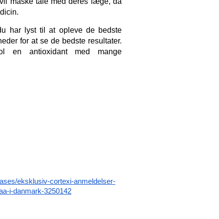
 vil måske tale med deres læge, da 
dicin.
 har lyst til at opleve de bedste 
eder for at se de bedste resultater. 
trol en antioxidant med mange 
ses/eksklusiv-cortexi-anmeldelser-
-faa-i-danmark-3250142