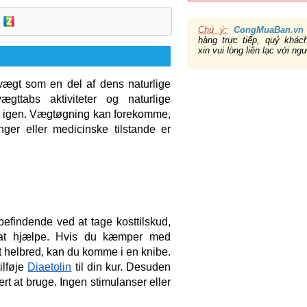
Chú ý:
CongMuaBan.vn
hàng trực tiếp, quý khá
xin vui lòng liên lạc với ng
ægt som en del af dens naturlige 
gttabs aktiviteter og naturlige 
 igen. Vægtøgning kan forekomme, 
er eller medicinske tilstande er 
efindende ved at tage kosttilskud, 
or at hjælpe. Hvis du kæmper med 
it helbred, kan du komme i en knibe. 
lføje 
Diaetolin
 til din kur. Desuden 
kert at bruge. Ingen stimulanser eller 