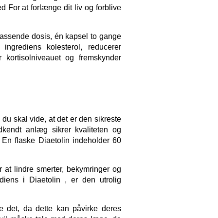
or at forlænge dit liv og forblive 
passende dosis, én kapsel to gange 
grediens kolesterol, reducerer 
 kortisolniveauet og fremskynder 
u skal vide, at det er den sikreste 
kendt anlæg sikrer kvaliteten og 
. En flaske Diaetolin indeholder 60 
 at lindre smerter, bekymringer og 
iens i Diaetolin , er den utrolig 
 det, da dette kan påvirke deres 