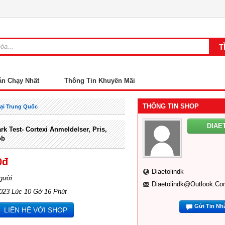
án Chạy Nhất
Thông Tin Khuyến Mãi
THÔNG TIN SHOP
ại Trung Quốc
DIAE
rk Test- Cortexi Anmeldelser, Pris,
ob
0đ
Diaetolindk
gười
Diaetolindk@outlook.co
2023 Lúc 10 Gờ 16 Phút
Gửi Tin Nh
LIÊN HỆ VỚI SHOP