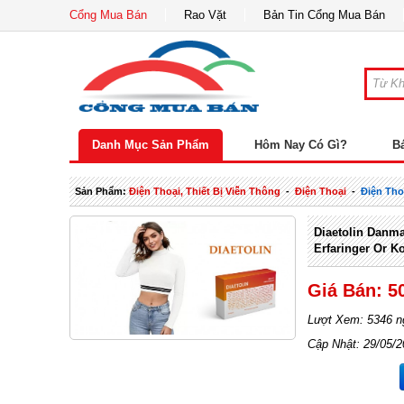
Cổng Mua Bán
Rao Vặt
Bản Tin Cổng Mua Bán
Danh Mục Sản Phẩm
Hôm Nay Có Gì?
B
Sản Phẩm:
Điện Thoại, Thiết Bị Viễn Thông
-
Điện Thoại
-
Điện Tho
Diaetolin Danma
Erfaringer Or K
Giá Bán: 5
Lượt Xem: 5346 n
Cập Nhật: 29/05/