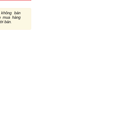
không bán
ch mua hàng
ười bán.