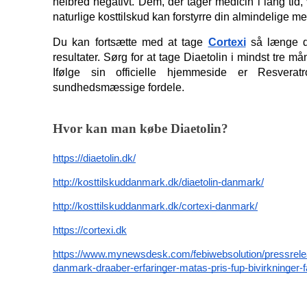
helbred negativt. Dem, der tager medicin i lang tid,
naturlige kosttilskud kan forstyrre din almindelige me
Du kan fortsætte med at tage 
Cortexi
 så længe du
resultater. Sørg for at tage Diaetolin i mindst tre mån
Ifølge sin officielle hjemmeside er Resvera
sundhedsmæssige fordele.
Hvor kan man købe Diaetolin?
https://diaetolin.dk/
http://kosttilskuddanmark.dk/diaetolin-danmark/
http://kosttilskuddanmark.dk/cortexi-danmark/
https://cortexi.dk
https://www.mynewsdesk.com/febiwebsolution/pressrelea
danmark-draaber-erfaringer-matas-pris-fup-bivirkninger