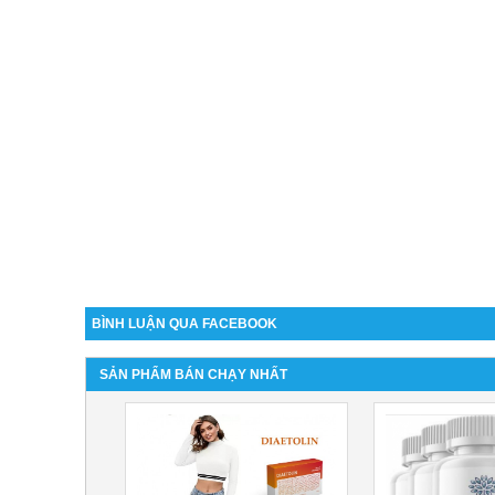
BÌNH LUẬN QUA FACEBOOK
SẢN PHẨM BÁN CHẠY NHẤT