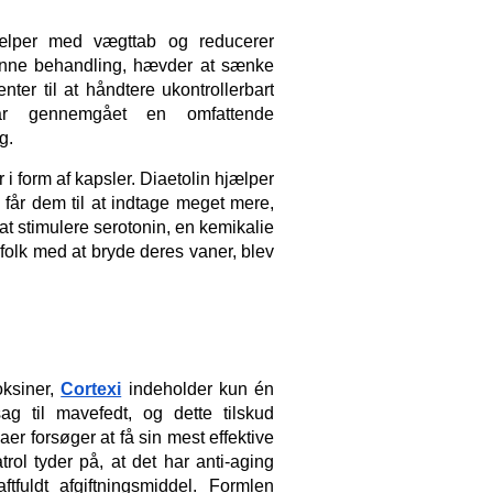
jælper med vægttab og reducerer 
enne behandling, hævder at sænke 
er til at håndtere ukontrollerbart 
har gennemgået en omfattende 
g.
form af kapsler. Diaetolin hjælper 
 får dem til at indtage meget mere, 
t stimulere serotonin, en kemikalie 
kroppen producerer under stress. Ud over at hjælpe folk med at bryde deres vaner, blev 
ksiner, 
Cortexi
indeholder kun én 
ag til mavefedt, og dette tilskud 
er forsøger at få sin mest effektive 
ol tyder på, at det har anti-aging 
ftfuldt afgiftningsmiddel. Formlen 