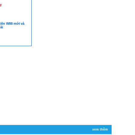
đ
tiền W88 mới và
ãi
xem thêm