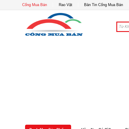
Cổng Mua Bán
Rao Vặt
Bản Tin Cổng Mua Bán