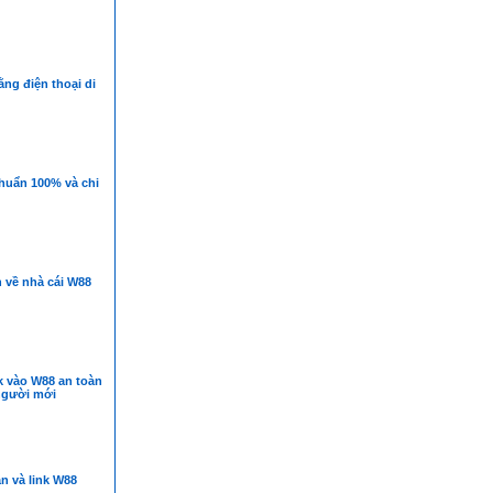
ng điện thoại di
huẩn 100% và chi
 về nhà cái W88
k vào W88 an toàn
người mới
n và link W88