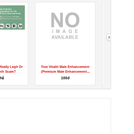
mmiesUS/
Really Legit Or
True Vitaliti Male Enhancement
Optimal Keto
eeth Scam?
(Premium Male Enhancement...
Officia
 hệ
100đ
66