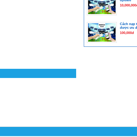
10,000,000
Cách nạp 
được ưu đ
100,000đ