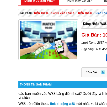
Danh Mục Sản Phẩm
Hôm Nay Có Gì?
B
Sản Phẩm:
Điện Thoại, Thiết Bị Viễn Thông
-
Điện Thoại
-
Điện Tho
Đăng Nhập W88 
Giá Bán: 1
Lượt Xem: 2637 n
Cập Nhật: 03/04/
Chia Sẽ:
THÔNG TIN SẢN PHẨM
các bạn muốn vào W88 bằng điện thoại? Dưới đây là lin
bị chặn.
W88 trên điện thoại,
mới nhất ko bị chặn
link di động w88