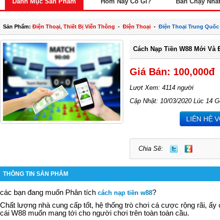
Danh Mục Sản Phẩm
Hôm Nay Có Gì?
Bán Chạy Nhấ
Sản Phẩm:
Điện Thoại, Thiết Bị Viễn Thông
-
Điện Thoại
-
Điện Thoại Trung Quốc
Cách Nạp Tiền W88 Mới Và 
Giá Bán: 100,000đ
Lượt Xem: 4114 người
Cập Nhật: 10/03/2020 Lúc 14 G
LIÊN HỆ 
Chia Sẽ:
THÔNG TIN SẢN PHẨM
các bạn đang muốn Phân tích
?
cách nạp tiền w88
Chất lượng nhà cung cấp tốt, hệ thống trò chơi cá cược rộng rãi, ấy
cái W88 muốn mang tới cho người chơi trên toàn toàn cầu.