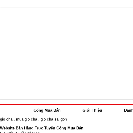
Cổng Mua Bán
Giới Thiệu
Dan
gio cha
,
mua gio cha
,
gio cha sai gon
Website Bán Hàng Trực Tuyến Cổng Mua Bán