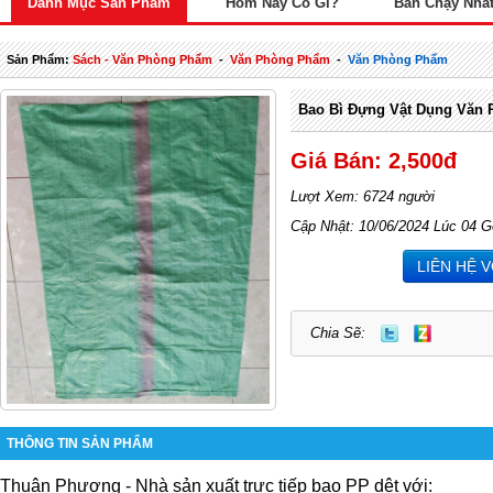
Danh Mục Sản Phẩm
Hôm Nay Có Gì?
Bán Chạy Nhấ
Sản Phẩm:
Sách - Văn Phòng Phẩm
-
Văn Phòng Phẩm
-
Văn Phòng Phẩm
Bao Bì Đựng Vật Dụng Văn
Giá Bán: 2,500đ
Lượt Xem: 6724 người
Cập Nhật: 10/06/2024 Lúc 04 G
LIÊN HỆ 
Chia Sẽ:
THÔNG TIN SẢN PHẨM
Thuận Phương - Nhà sản xuất trực tiếp
bao PP dệ
t với: