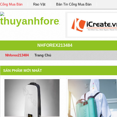
Cổng Mua Bán
Rao Vặt
Bản Tin Cổng Mua Bán
NHFOREX213484
Nhforex213484
/
Trang Chủ
SẢN PHẨM MỚI NHẤT