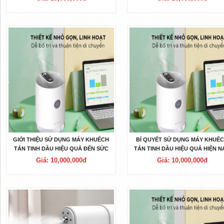
GIỚI THIỆU SỬ DỤNG MÁY KHUẾCH
BÍ QUYẾT SỬ DỤNG MÁY KHUẾ
TÁN TINH DẦU HIỆU QUẢ ĐẾN SỨC
TÁN TINH DẦU HIỆU QUẢ HIỆN NA
KHỎE.
Giá: 10,000,000đ
Giá: 10,000,000đ