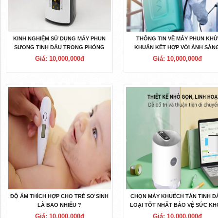
KINH NGHIỆM SỬ DỤNG MÁY PHUN
THÔNG TIN VỀ MÁY PHUN KH
SƯƠNG TINH DẦU TRONG PHÒNG
KHUẨN KẾT HỢP VỚI ÁNH SÁN
ĐẠT HIỆU QUẢ.
XANH.
Giá: 10,000,000đ
Giá: 10,000,000đ
ĐỘ ẨM THÍCH HỢP CHO TRẺ SƠ SINH
CHỌN MÁY KHUẾCH TÁN TINH D
LÀ BAO NHIÊU ?
LOẠI TỐT NHẤT BẢO VỆ SỨC KH
?
Giá: 10,000,000đ
Giá: 10,000,000đ