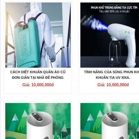
CÁCH DIỆT KHUẨN QUẦN ÁO CŨ
TÍNH NĂNG CỦA SÚNG PHUN K
ĐƠN GIẢN TẠI NHÀ ĐỂ PHÒNG
KHUẨN TIA UV XIXA.
TRÁNH DỊCH BỆNH
Giá: 10,000,000đ
Giá: 10,000,000đ