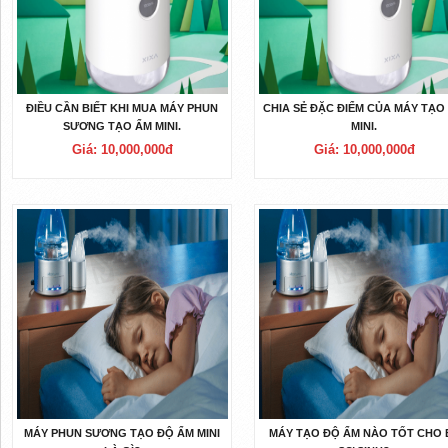
ĐIỀU CẦN BIẾT KHI MUA MÁY PHUN
CHIA SẺ ĐẶC ĐIỂM CỦA MÁY TẠO
SƯƠNG TẠO ẨM MINI.
MINI.
Giá: 10,000,000đ
Giá: 10,000,000đ
MÁY PHUN SƯƠNG TẠO ĐỘ ẨM MINI
MÁY TẠO ĐỘ ẨM NÀO TỐT CHO 