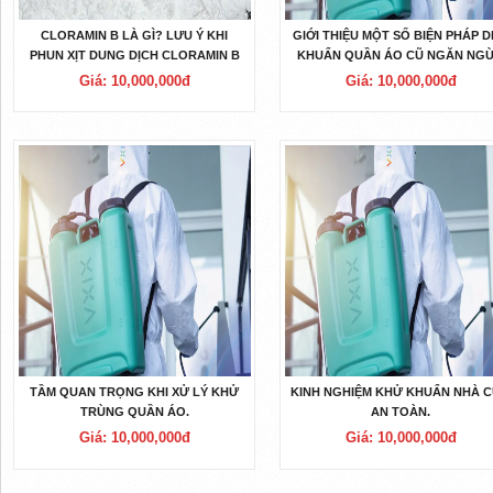
CLORAMIN B LÀ GÌ? LƯU Ý KHI
GIỚI THIỆU MỘT SỐ BIỆN PHÁP D
PHUN XỊT DUNG DỊCH CLORAMIN B
KHUẨN QUẦN ÁO CŨ NGĂN NG
VIRUS
Giá: 10,000,000đ
Giá: 10,000,000đ
TẦM QUAN TRỌNG KHI XỬ LÝ KHỬ
KINH NGHIỆM KHỬ KHUẨN NHÀ 
TRÙNG QUẦN ÁO.
AN TOÀN.
Giá: 10,000,000đ
Giá: 10,000,000đ