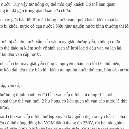
p nước,
Tuy vậy
hư hỏng
cụ thể mời
quý khách
Có thể bạn quan
g tôi đã gặp trong
giai đoạn
sửa chữa.
 máy giặt báo lỗi IE mà
không
nước vào,
quý khách
kiểm soát
lại
ó bị khóa, nước có cạn nước?
Nếu như
nguồn nước bình
thường
thì lỗ
nước bị tắc thì nước vẫn cấp vào máy giặt nhưng yếu,
không có
đủ
ó thể tháo ra
kiểm soát
vệ sinh sạch sẽ lưới
lọc
ở
đầu van và lắp lại.
c
tại
đầu van cấp nước.
c cấp cho máy giặt yếu cũng là nguyên nhân báo lỗi IE
phổ biến
,
c kéo dài nên máy báo lỗi.
kiểm tra
nguồn nước thủ cục, bồn cấp nước
hư hỏng
thịnh hành
, vì độ bền van cấp nước chỉ
dùng
ở
1
thời
 phải thay thế van mới.
2
hư hỏng
có liên quan
tới
van cấp nước là đứt
ược.
oard cho van cấp nước
thường xuyên
là nguồn điện xoay chiều
1
pha
iện có thể
dùng
đồng hồ VOM đặt
ở
thang đo 250V, rút
hai
rắc ghim