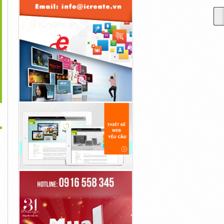
>
 Giá Xây Biệt Thự Trọn
Ốp Lưng Iphone 12 Mini
Các Bước Để Bắt Đầu
Gói
Có Cần...
Đào...
Liên Hệ
Liên Hệ
Liên Hệ