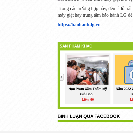
Trong
các
trường hợp này, đều là lỗi
rất
máy giặt
hay
trung tâm bảo hành LG để
https://baohanh-lg.vn
SẢN PHẨM KHÁC
<
Học Phun Xăm Thẩm Mỹ
Năm 2022 
Giá Bao...
Liên Hệ
L
BÌNH LUẬN QUA FACEBOOK