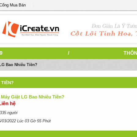
 Cổng Mua Bán
9
/
THÔN
 LG Bao Nhiêu Tiền?
 TIỀN?
E Máy Giặt LG Bao Nhiêu Tiền?
Liên hệ
335 người
5/03/2022 Lúc 03 Gờ 55 Phút