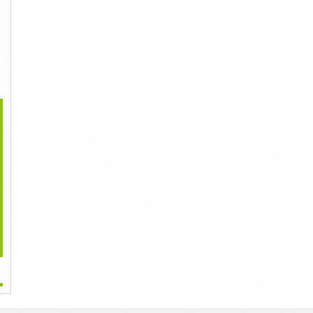
>
ó Nên Mua Tủ Lạnh
Nguyên Nhân Và Hướng
Nguyên Nhân Máy Lạnh
Samsung Không?
Khắc...
Thiếu Gas...
Liên Hệ
Liên Hệ
Liên Hệ