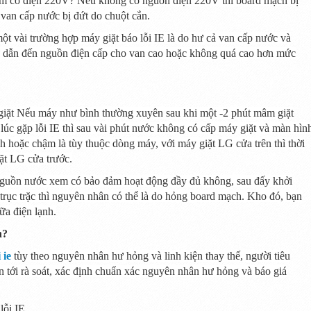
em có điện 220V?
Nếu
không có
nguồn điện 220V thì board mạch bị
van cấp nước bị đứt do chuột cắn.
ột vài
trường hợp máy giặt báo lỗi IE là do hư cả van cấp nước và
ư dẫn
đến
nguồn điện cấp cho van cao
hoặc
không quá cao
hơn mức
giặt
Nếu
máy như bình
thường xuyên
sau
khi
một
-2 phút mâm giặt
lúc
gặp lỗi IE thì sau vài phút nước
không có
cấp máy giặt và màn hìn
nh
hoặc
chậm là tùy thuộc dòng máy, với máy giặt LG cửa trên thì
thời
ặt LG cửa trước.
nguồn nước xem có
bảo đảm
hoạt động đầy đủ
không
, sau
đấy
khởi
trục trặc thì nguyên nhân có thể là do hỏng board mạch. Kho
đó
, bạn
ữa điện lạnh.
n?
 ie
tùy theo nguyên nhân
hư hỏng
và linh kiện thay thế,
người tiêu
ín
tới
rà soát
, xác định
chuẩn xác
nguyên nhân
hư hỏng
và báo
giá