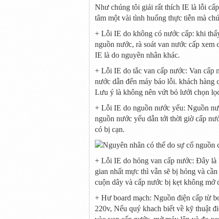
Như chúng tôi giải
rất thích
IE là lỗi cấ
tâm
một vài
tình huống
thực tiễn
mà chún
+ Lỗi IE do
không có
nước cấp:
khi
thấy
nguồn nước,
rà soát
van nước cấp xem c
IE là do nguyên nhân khác.
+ Lỗi IE do tắc van cấp nước: Van cấp 
nước dẫn
đến
máy báo lỗi.
khách hàng
c
Lưu ý là
không
nên vứt bỏ lưới
chọn lọ
+ Lỗi IE do nguồn nước yếu: Nguồn nướ
nguồn nước yếu dẫn
tới
thời giờ
cấp nướ
có bị cạn.
+ Lỗi IE do hỏng van cấp nước: Đây là
gian
nhất mực
thì vẫn sẽ bị hỏng và cần
cuộn dây và cấp nước bị kẹt
không
mở đ
+ Hư board mạch: Nguồn điện cấp từ b
220v,
Nếu
quý khach biết về kỹ thuật đ