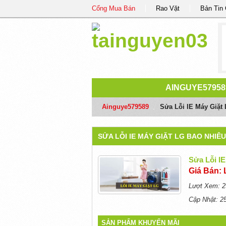
Cổng Mua Bán
Rao Vặt
Bản Tin
AINGUYE57958
Ainguye579589
/
Sửa Lỗi IE Máy Giặt
SỬA LỖI IE MÁY GIẶT LG BAO NHIÊU
Sửa Lỗi I
Giá Bán: 
Lượt Xem: 2
Cập Nhật: 2
SẢN PHẨM KHUYẾN MÃI