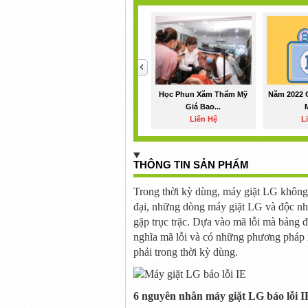
<
Học Phun Xăm Thẩm Mỹ
Năm 2022 
Giá Bao...
Liên Hệ
L
THÔNG TIN SẢN PHẨM
Trong
thời kỳ
dùng
, máy giặt LG
không
đại,
những
dòng máy giặt LG và
độc nh
gặp trục trặc. Dựa vào mã lỗi mà bảng đ
nghĩa mã lỗi và có
những
phương pháp
phải trong
thời kỳ
dùng
.
6 nguyên nhân máy giặt LG báo lỗi I