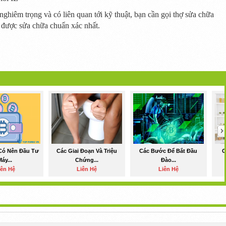
 nghiêm trọng
và
có liên quan
tới
kỹ thuật, bạn cần gọi thợ sửa chữa
 được sửa chữa
chuẩn xác
nhất.
Có Nên Đầu Tư
Các Giai Đoạn Và Triệu
Các Bước Để Bắt Đầu
C
Máy...
Chứng...
Đào...
iên Hệ
Liên Hệ
Liên Hệ