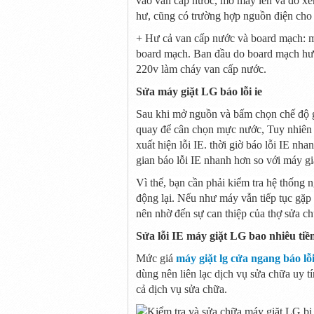
vào van cấp nước, mở máy lên và đo x
hư, cũng có trường hợp nguồn điện cho 
+ Hư cả van cấp nước và board mạch:
m
board mạch. Ban đầu do board mạch h
220v làm cháy van cấp nước.
Sửa máy giặt LG báo lỗi ie
Sau
khi
mở nguồn và bấm chọn chế độ 
quay để cân chọn mực nước,
Tuy nhiên
xuất hiện lỗi IE.
thời giờ
báo lỗi IE nha
gian
báo lỗi IE nhanh hơn so với máy gi
Vì thế
, bạn cần phải
kiểm tra
hệ thống 
động lại.
Nếu như
máy vẫn tiếp tục gặp 
nên nhờ
đến
sự can thiệp của thợ sửa ch
Sửa lỗi IE máy giặt LG bao nhiêu tiề
Mức giá
máy giặt lg cửa ngang báo lỗi
dùng
nên
liên lạc
dịch vụ sửa chữa uy t
cả
dịch vụ sửa chữa.