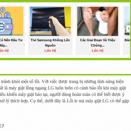
Có Nên Đầu Tư
Tivi Samsung Không Lên
Các Giai Đoạn Và Triệu
Báo
Máy...
Nguồn
Chứng...
iên Hệ
Liên Hệ
Liên Hệ
tránh khỏi
một số
lỗi. Với việc được trang bị
những
tính năng hiện
ất
là máy giặt lồng ngang LG
luôn luôn
có cảnh báo lỗi
khi
máy giặt
iều khiển máy giặt báo lại,
người dùng
hoàn toàn có thể biết được ý
xử lý
thích hợp
. Cụ thể, dưới đây là Lỗi ie mà máy giặt LG có thể gặp
E?