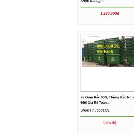
Shop Kimngoc
1,280,000đ
Xe Gom Rác 660l, Thùng Rác Nhự
660l Giá Rẻ Toàn...
Shop Phuocdat01
Liên Hệ