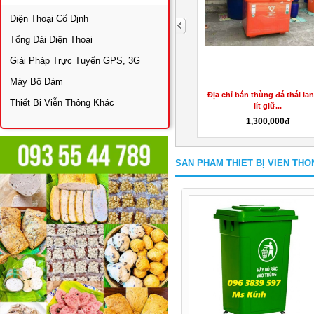
Điện Thoại Cố Định
next
Tổng Đài Điện Thoại
Giải Pháp Trực Tuyến GPS, 3G
Máy Bộ Đàm
xe,
Bán thùng rác nhựa đô thị 240 lít
Địa chỉ bán thùng đá thái lan
Thiết Bị Viễn Thông Khác
giá rẻ tại...
lít giữ...
380,000đ
1,300,000đ
SẢN PHẨM THIẾT BỊ VIỄN TH