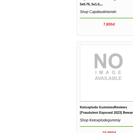
5x0.75, 5x1.0,...
Shop Capdieukhiendn
7,800đ
Ketoxplode GummiesReviews
[Fraudulent Exposed 2023] Beware
Shop Ketoxplodegummiy
15,000đ