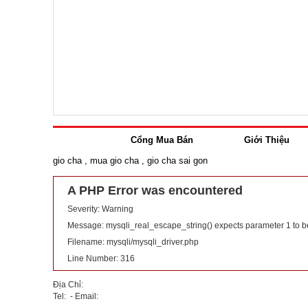
Cổng Mua Bán
Giới Thiệu
gio cha
,
mua gio cha
,
gio cha sai gon
A PHP Error was encountered
Severity: Warning
Message: mysqli_real_escape_string() expects parameter 1 to b
Filename: mysqli/mysqli_driver.php
Line Number: 316
Địa Chỉ:
Tel: - Email: