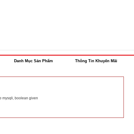
Danh Mục Sản Phẩm
Thông Tin Khuyến Mãi
e mysqli, boolean given