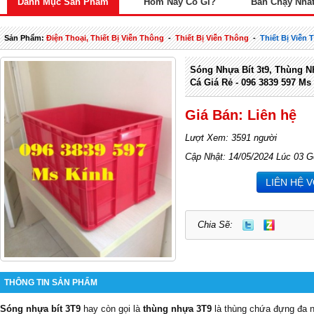
Danh Mục Sản Phẩm
Hôm Nay Có Gì?
Bán Chạy Nhấ
Sản Phẩm:
Điện Thoại, Thiết Bị Viễn Thông
-
Thiết Bị Viễn Thông
-
Thiết Bị Viễn
Sóng Nhựa Bít 3t9, Thùng N
Cá Giá Rẻ - 096 3839 597 Ms
Giá Bán: Liên hệ
Lượt Xem: 3591 người
Cập Nhật: 14/05/2024 Lúc 03 G
LIÊN HỆ 
Chia Sẽ:
THÔNG TIN SẢN PHẨM
Sóng nhựa bít 3T9
hay còn gọi là
thùng nhựa 3T9
là thùng chứa đựng đa n