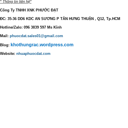
* Thông tin liên hệ*
Công Ty TNHH XNK PHƯỚC ĐẠT
ĐC: 35-36 DD6 KDC AN SƯƠNG P TÂN HƯNG THUẬN , Q12, Tp.HCM
Hotline/Zalo: 096 3839 597 Ms Kính
Mail:
phuocdat.sales01@gmail.com
khothungrac.wordpress.com
Blog:
Website:
nhuaphuocdat.com