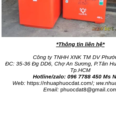
*Thông tin liên hệ*
Công ty TNHH XNK TM DV Phước
ĐC: 35-36 Đg DD6, Chợ An Sương, P.Tân H
Tp.HCM
Hotline/zalo: 096 7788 450 Ms
Web:
https://nhuaphuocdat.com/
; ww.nhu
Email:
phuocdat8@gmail.co