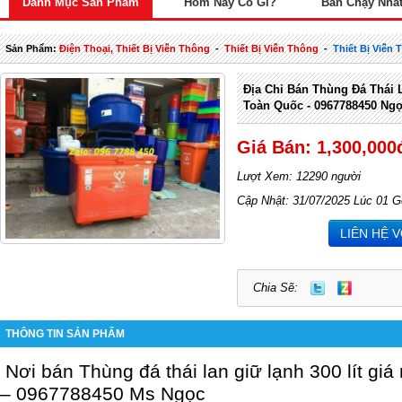
Danh Mục Sản Phẩm
Hôm Nay Có Gì?
Bán Chạy Nhấ
Sản Phẩm:
Điện Thoại, Thiết Bị Viễn Thông
-
Thiết Bị Viễn Thông
-
Thiết Bị Viễn
Địa Chỉ Bán Thùng Đá Thái 
Toàn Quốc - 0967788450 Ng
Giá Bán: 1,300,000
Lượt Xem: 12290 người
Cập Nhật: 31/07/2025 Lúc 01 G
LIÊN HỆ 
Chia Sẽ:
THÔNG TIN SẢN PHẨM
Nơi bán
Thùng đá thái lan giữ lạnh 300 lít
giá 
– 0967788450 Ms Ngọc