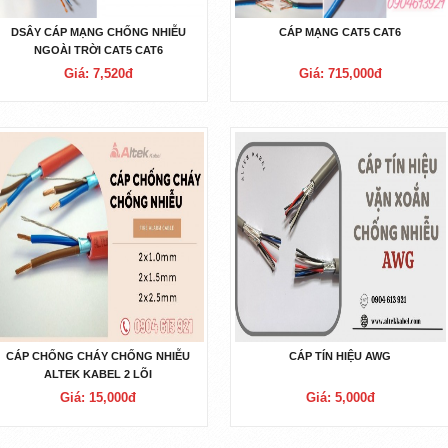
DSÂY CÁP MẠNG CHỐNG NHIỄU
CÁP MẠNG CAT5 CAT6
NGOÀI TRỜI CAT5 CAT6
Giá: 7,520đ
Giá: 715,000đ
CÁP CHỐNG CHÁY CHỐNG NHIỄU
CÁP TÍN HIỆU AWG
ALTEK KABEL 2 LÕI
Giá: 15,000đ
Giá: 5,000đ