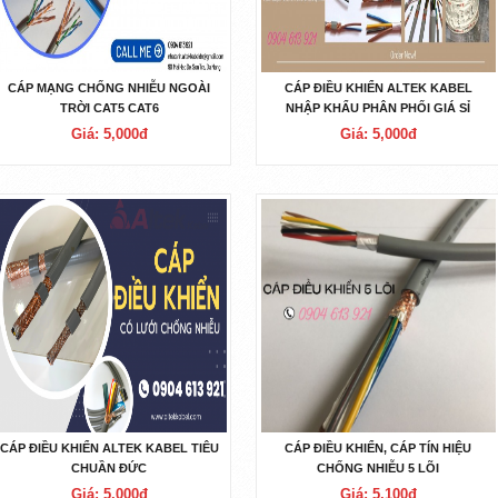
CÁP MẠNG CHỐNG NHIỄU NGOÀI
CÁP ĐIỀU KHIỂN ALTEK KABEL
TRỜI CAT5 CAT6
NHẬP KHẨU PHÂN PHỐI GIÁ SỈ
Giá: 5,000đ
Giá: 5,000đ
CÁP ĐIỀU KHIỂN ALTEK KABEL TIÊU
CÁP ĐIỀU KHIỂN, CÁP TÍN HIỆU
CHUẦN ĐỨC
CHỐNG NHIỄU 5 LÕI
0.5/0.75/1.0/1.5MM
Giá: 5,000đ
Giá: 5,100đ