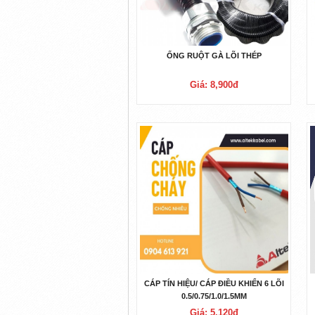
ỐNG RUỘT GÀ LÕI THÉP
Giá: 8,900đ
CÁP TÍN HIỆU/ CÁP ĐIỀU KHIỂN 6 LÕI
0.5/0.75/1.0/1.5MM
Giá: 5,120đ