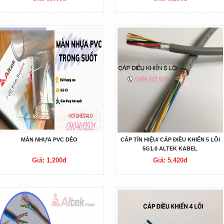
MÀN NHỰA PVC DẺO
CÁP TÍN HIỆU/ CÁP ĐIỀU KHIỂN 5 LÕI
5G1.0 ALTEK KABEL
Giá: 1,200đ
Giá: 5,420đ