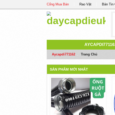
Cổng Mua Bán
Rao Vặt
Bản Tin
AYCAPDI77116
Aycapdi771162
/
Trang Chủ
SẢN PHẨM MỚI NHẤT