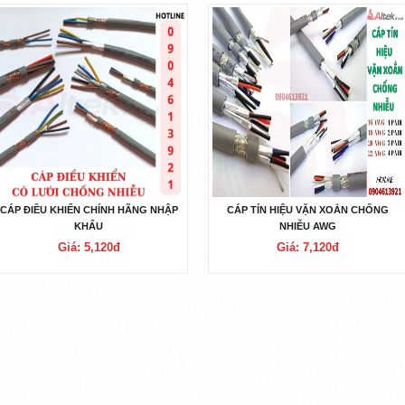
CÁP ĐIỀU KHIỂN CHÍNH HÃNG NHẬP
CÁP TÍN HIỆU VẶN XOẮN CHỐNG
KHẨU
NHIỄU AWG
Giá: 5,120đ
Giá: 7,120đ