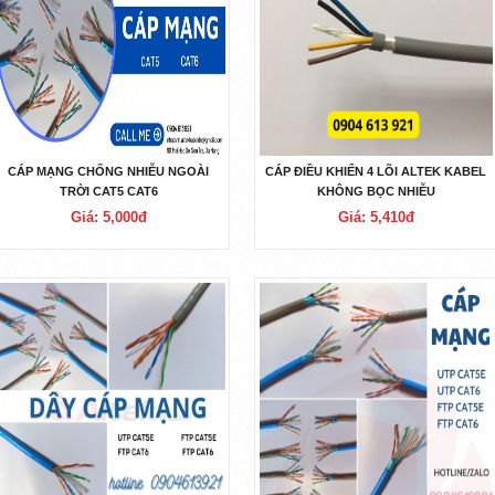
CÁP MẠNG CHỐNG NHIỄU NGOÀI
CÁP ĐIỀU KHIỂN 4 LÕI ALTEK KABEL
TRỜI CAT5 CAT6
KHÔNG BỌC NHIỄU
Giá: 5,000đ
Giá: 5,410đ