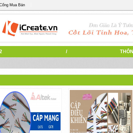
 Cổng Mua Bán
2
/
THÔN