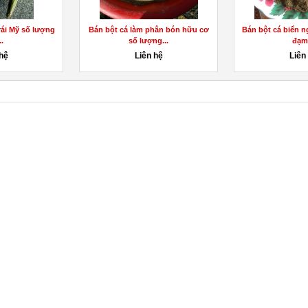
 khô số lượng
Bán Vỏ Đậu Xanh, Đậu Xanh Hạt,
Bán gừng giốn
2133...
Đậu Xanh Tróc...
lượng l
 hệ
Liên hệ
Liên