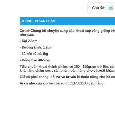
Chia Sẽ:
THÔNG TIN SẢN PHẨM
Cơ sở Chúng tôi chuyên cung cấp khoai sáp vàng giống vớ
như sau:
- Dài 2-3cm
- Đường kính: 1,2cm
- 30
đến 4
0 củ/1kg
- Đóng bao 40-50kg
Tiêu chuẩn khoai thành phẩm: củ 100 - 150gram trở lên, củ 
khả năng chăm sóc , sản phẩm bán hàng chợ và xuất khẩu
Giá cả phải chăng, hỗ trợ và tư vấn kĩ thuật trồng cho bà c
Ai có nhu cầu xin liên hệ số đt 0937392133 gặp hằng.