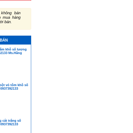
không bán
ch mua hàng
ười bán.
 BÁN
ắm khô số lượng
92133 Ms.Hằng
bột vỏ tôm khô số
 0937392133
 cát trắng số
 0937392133