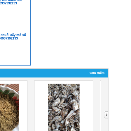
0937392133
 chuối cấy mô số
 0937392133
xem thêm