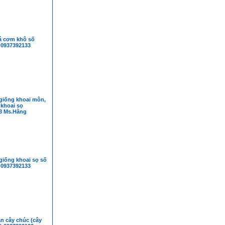
á cơm khô số
 0937392133
giống khoai môn,
 khoai sọ
3 Ms.Hằng
giống khoai sọ số
 0937392133
n cây chúc (cây