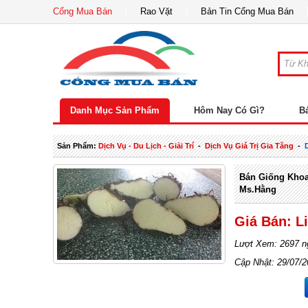
Cổng Mua Bán
Rao Vặt
Bản Tin Cổng Mua Bán
Danh Mục Sản Phẩm
Hôm Nay Có Gì?
B
Sản Phẩm:
Dịch Vụ - Du Lịch - Giải Trí
-
Dịch Vụ Giá Trị Gia Tăng
-
Bán Giống Khoa
Ms.Hằng
Giá Bán: L
Lượt Xem: 2697 n
Cập Nhật: 29/07/