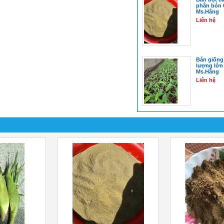
phân bón 
Ms.Hằng
Liên hệ
Bán giống
lượng lớn
Ms.Hằng
Liên hệ