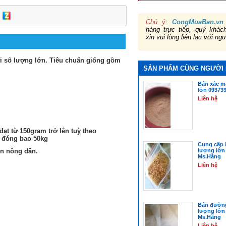
Chú ý:
CongMuaBan.vn
hàng trực tiếp, quý khá
xin vui lòng liên lạc với ng
i số lượng lớn. Tiêu chuẩn giống gồm
SẢN PHẨM CÙNG NGƯỜI
Bán xác m
lớn 09373
Liên hệ
đạt từ 150gram trở lên tuỳ theo
, đóng bao 50kg
Cung cấp 
on nông dân.
lượng lớn
Ms.Hằng
Liên hệ
Bán đường
lượng lớn
Ms.Hằng
Liên hệ