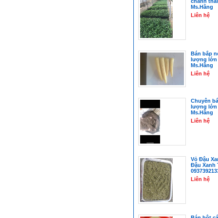
chanh thái
Ms.Hằng
Liên hệ
Bán bắp n
lượng lớn
Ms.Hằng
Liên hệ
Chuyên bá
lượng lớn
Ms.Hằng
Liên hệ
Vỏ Đậu Xa
Đậu Xanh 
093739213
Liên hệ
Bán bột c