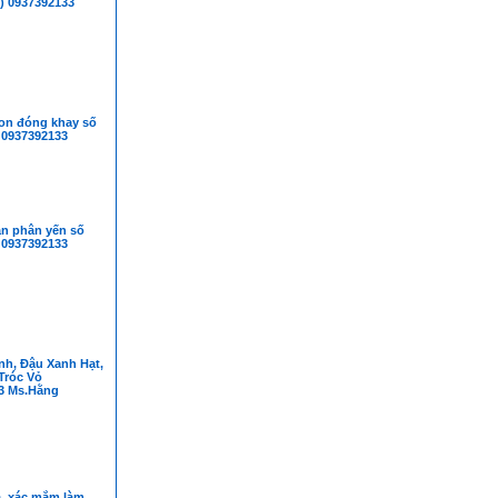
) 0937392133
on đóng khay số
 0937392133
n phân yến số
 0937392133
nh, Đậu Xanh Hạt,
Tróc Vỏ
3 Ms.Hằng
á, xác mắm làm