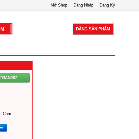
Mở Shop
Đăng Nhập
Đăng Ký
ĐĂNG SẢN PHẨM
TRAN087
l.com
ắn