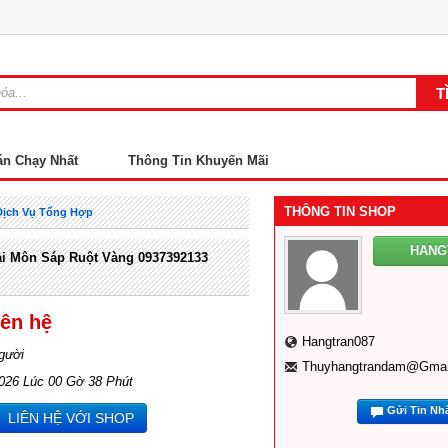
án Chạy Nhất
Thông Tin Khuyến Mãi
THÔNG TIN SHOP
Dịch Vụ Tổng Hợp
HANG
i Môn Sáp Ruột Vàng 0937392133
iên hệ
Hangtran087
gười
Thuyhangtrandam@gmai
2026 Lúc 00 Gờ 38 Phút
Gửi Tin Nh
LIÊN HỆ VỚI SHOP