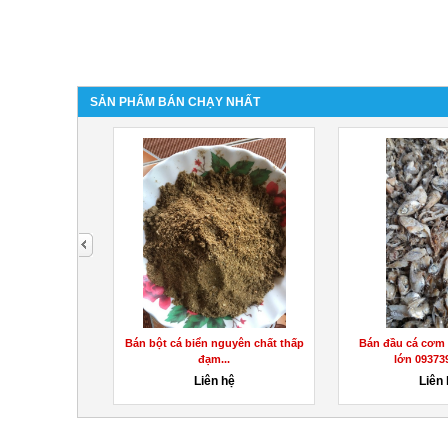
SẢN PHẨM BÁN CHẠY NHẤT
next
hân bón hữu cơ
Bán bột cá biển nguyên chất thấp
Bán đầu cá cơm
g...
đạm...
lớn 093739
hệ
Liên hệ
Liên