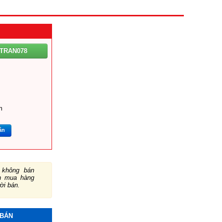
TRAN078
m
ắn
không bán
ch mua hàng
ười bán.
 BÁN