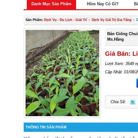
Danh Mục Sản Phẩm
Hôm Nay Có Gì?
B
Sản Phẩm:
Dịch Vụ - Du Lịch - Giải Trí
-
Dịch Vụ Giá Trị Gia Tăng
-
Bán Giống Chuố
Ms.Hằng
Giá Bán: L
Lượt Xem: 3549 n
Cập Nhật: 01/08/
Chia Sẽ:
THÔNG TIN SẢN PHẨM