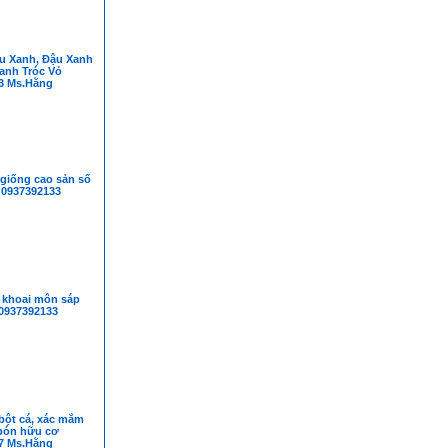
u Xanh, Đậu Xanh
anh Tróc Vỏ
3 Ms.Hằng
giống cao sản số
 0937392133
 khoai môn sáp
 0937392133
bột cá, xác mắm
bón hữu cơ
7 Ms.Hằng