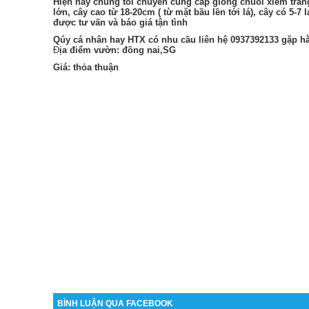
Hiện nay chúng tôi chuyên cung cấp giống chuối xiêm trắ
lớn, cây cao từ 18-20cm ( từ mặt bầu lền tới lá), cây có 5-7
được tư vấn và báo giá tận tình
Qúy cá nhân hay HTX có nhu cầu liên hệ 0937392133 gặp h
Đ
ịa điểm vườn: đồng nai,SG
Giá: thỏa thuận
BÌNH LUẬN QUA FACEBOOK