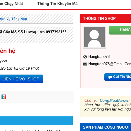
án Chạy Nhất
Thông Tin Khuyến Mãi
THÔNG TIN SHOP
Dịch Vụ Tổng Hợp
HANG
i Cấy Mô Số Lượng Lớn 0937392133
iên hệ
Hangtran078
gười
Hangtran078@gmail.co
2026 Lúc 02 Gờ 19 Phút
Gửi Tin Nh
LIÊN HỆ VỚI SHOP
Chú ý:
CongMuaBan.vn
hàng trực tiếp, quý khá
xin vui lòng liên lạc với ng
SẢN PHẨM CÙNG NGƯỜI