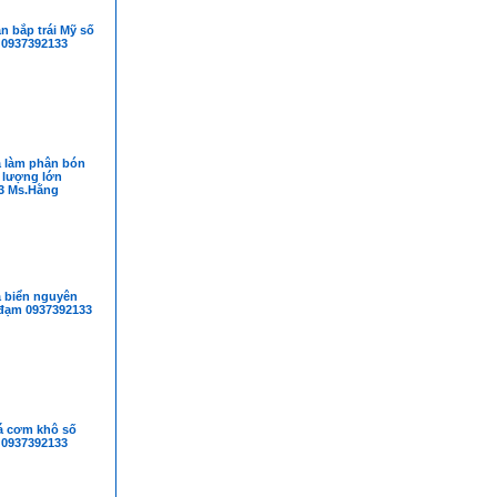
 bắp trái Mỹ số
 0937392133
á làm phân bón
 lượng lớn
3 Ms.Hằng
á biển nguyên
 đạm 0937392133
á cơm khô số
 0937392133