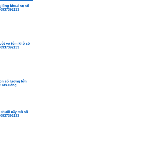
giống khoai sọ số
 0937392133
bột vỏ tôm khô số
 0937392133
on số lượng lớn
3 Ms.Hằng
 chuối cấy mô số
 0937392133