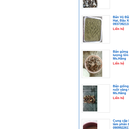
Bán Vỏ Đậ
Hạt, Đậu X
093739213
Liên hệ
Bán gừng 
lượng lớn
Ms.Hằng
Liên hệ
Bán giống
ruột vàng
Ms.Hằng
Liên hệ
Cung cấp 
làm phân 
090992261