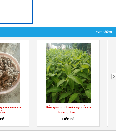
xem thêm
g cao sản số
Bán giống chuối cấy mô số
Cần bán giống kh
ớn...
lượng lớn...
tím 09373
 hệ
Liên hệ
Liên