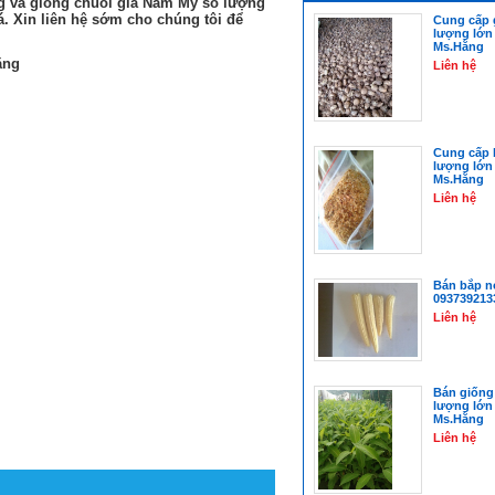
ng và giống chuối già Nam Mỹ số lượng
 lá. Xin liên hệ sớm cho chúng tôi để
Cung cấp 
lượng lớn
Ms.Hằng
ằng
Liên hệ
Cung cấp 
lượng lớn
Ms.Hằng
Liên hệ
Bán bắp n
093739213
Liên hệ
Bán giống
lượng lớn
Ms.Hằng
Liên hệ