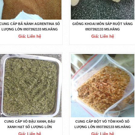
CUNG CẤP BÃ NÀNH AGRENTINA SỐ
GIỐNG KHOAI MÔN SÁP RUỘT VÀNG
LƯỢNG LỚN 0937392133 MS.HẰNG
0937392133 MS.HẰNG
Giá: Liên hệ
Giá: Liên hệ
CUNG CẤP VỎ ĐẬU XANH, ĐẬU
CUNG CẤP BỘT VỎ TÔM KHÔ SỐ
XANH HẠT SỐ LƯỢNG LỚN
LƯỢNG LỚN 0937392133 MS.HẰNG
0937392133 MS.HẰNG
Giá: Liên hệ
Giá: Liên hệ