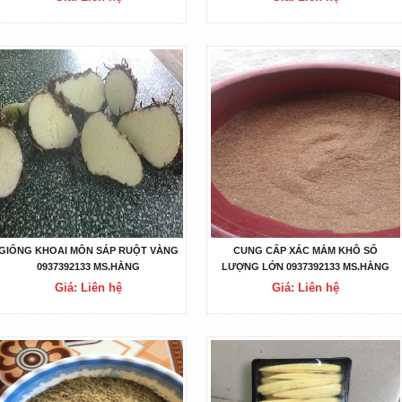
GIỐNG KHOAI MÔN SÁP RUỘT VÀNG
CUNG CẤP XÁC MẮM KHÔ SỐ
0937392133 MS.HẰNG
LƯỢNG LỚN 0937392133 MS.HẰNG
Giá: Liên hệ
Giá: Liên hệ