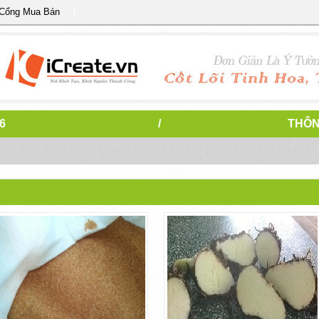
 Cổng Mua Bán
6
/
THÔN