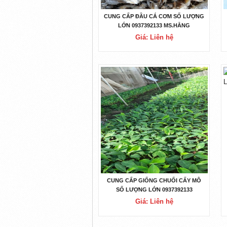
CUNG CẤP ĐẦU CÁ CƠM SỐ LƯỢNG
LỚN 0937392133 MS.HẰNG
Giá: Liên hệ
CUNG CẤP GIỐNG CHUỐI CẤY MÔ
SỐ LƯỢNG LỚN 0937392133
MS.HẰNG
Giá: Liên hệ