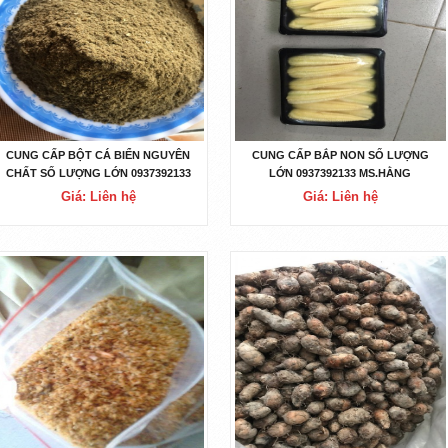
CUNG CẤP BỘT CÁ BIỂN NGUYÊN
CUNG CẤP BẮP NON SỐ LƯỢNG
CHẤT SỐ LƯỢNG LỚN 0937392133
LỚN 0937392133 MS.HẰNG
MS.HẰNG
Giá: Liên hệ
Giá: Liên hệ