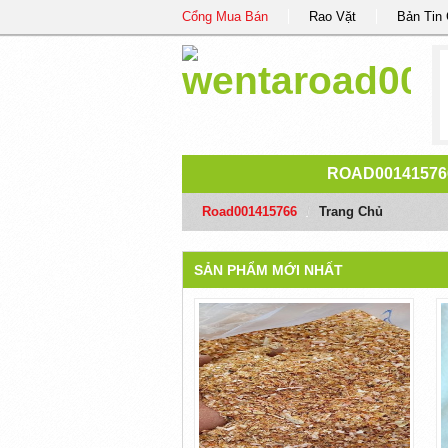
Cổng Mua Bán
Rao Vặt
Bản Tin
ROAD00141576
Road001415766
/
Trang Chủ
SẢN PHẨM MỚI NHẤT