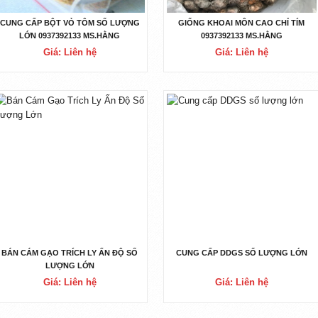
CUNG CẤP BỘT VỎ TÔM SỐ LƯỢNG
GIỐNG KHOAI MÔN CAO CHỈ TÍM
LỚN 0937392133 MS.HẰNG
0937392133 MS.HẰNG
Giá: Liên hệ
Giá: Liên hệ
BÁN CÁM GẠO TRÍCH LY ẤN ĐỘ SỐ
CUNG CẤP DDGS SỐ LƯỢNG LỚN
LƯỢNG LỚN
Giá: Liên hệ
Giá: Liên hệ