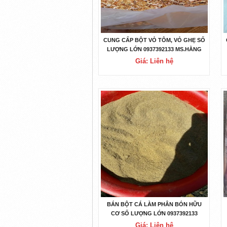
CUNG CẤP BỘT VỎ TÔM, VỎ GHẸ SỐ
LƯỢNG LỚN 0937392133 MS.HẰNG
Giá: Liên hệ
BÁN BỘT CÁ LÀM PHÂN BÓN HỮU
CƠ SỐ LƯỢNG LỚN 0937392133
MS.HẰNG
Giá: Liên hệ