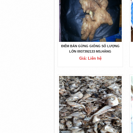
ĐIỂM BÁN GỪNG GIỐNG SỐ LƯỢNG
LỚN 0937392133 MS.HẰNG
Giá: Liên hệ