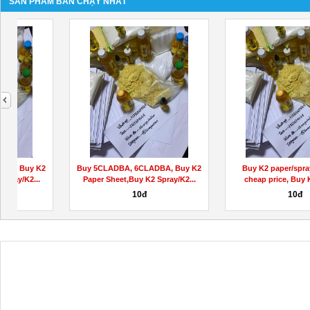
SẢN PHẨM BÁN CHẠY NHẤT
next
...
Ketonaire Keto Gummies Scam
Or Real weight loss Formula!
Liên hệ
Liên hệ