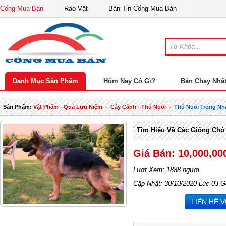
Cổng Mua Bán
Rao Vặt
Bản Tin Cổng Mua Bán
Danh Mục Sản Phẩm
Hôm Nay Có Gì?
Bán Chạy Nhấ
Sản Phẩm:
Vật Phẩm - Quà Lưu Niệm
-
Cây Cảnh - Thú Nuôi
-
Thú Nuôi Trong Nh
Tìm Hiểu Về Các Giống Chó 
Giá Bán: 10,000,00
Lượt Xem: 1888 người
Cập Nhật: 30/10/2020 Lúc 03 G
LIÊN HỆ 