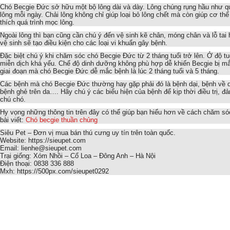
Chó Becgie Đức sở hữu một bộ lông dài và dày. Lông chúng rụng hầu như q
lông mỗi ngày. Chải lông không chỉ giúp loại bỏ lông chết mà còn giúp cơ th
thích quá trình mọc lông.
Ngoài lông thì bạn cũng cần chú ý đến vệ sinh kẽ chân, móng chân và lỗ tai
vệ sinh sẽ tạo điều kiện cho các loại vi khuẩn gây bệnh.
Đặc biệt chú ý khi chăm sóc chó Becgie Đức từ 2 tháng tuổi trở lên. Ở độ tu
miễn dịch khá yếu. Chế độ dinh dưỡng không phù hợp dễ khiến Becgie bị mắ
giai đoạn mà chó Becgie Đức dễ mắc bệnh là lúc 2 tháng tuổi và 5 tháng.
Các bệnh mà chó Becgie Đức thường hay gặp phải đó là bệnh dại, bệnh về d
bệnh ghẻ trên da…. Hãy chú ý các biểu hiện của bệnh để kịp thời điều trị, đ
chú chó.
Hy vọng những thông tin trên đây có thể giúp bạn hiểu hơn về cách chăm 
bài viết:
Chó becgie thuần chủng
Siêu Pet – Đơn vị mua bán thú cưng uy tín trên toàn quốc.
Website: https://sieupet.com
Email: lienhe@sieupet.com
Trại giống: Xóm Nhồi – Cổ Loa – Đông Anh – Hà Nội
Điện thoại: 0838 336 888
Mxh: https://500px.com/sieupet0292