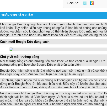
Chia Sẽ:
THÔNG TIN SẢN PHẨM
Chó Becgie Đức là giống chó cảnh khỏe mạnh, nhanh nhẹn và thông minh. N
khó khăn. Tuy nhiên, điều này không có nghĩa là bạn bỏ bê chúng cho chúng 
dưỡng và chăm sóc không phù hợp có thể khiến Becgie Đức mắc một vài bệ
Becgie Đức như thế nào? Hãy tham khảo bài viết dưới đây của chúng tôi nh
Cách nuôi Becgie Đức đúng cách
Chú ý về môi trường sống
Môi trường sống có ảnh hưởng đến sức khỏe và tính cách của Becgie Đức. 
trường sống phù hợp cho Becgie Đức phát triển toàn diện.
Becgie Đức thích sống nhất là ở những nơi sạch sẽ, thoáng mát và có khôn
thể chạy nhảy, chơi đùa và thực hiện các bài tập huấn luyện.
Tất nhiên, bạn cũng có thể nuôi chúng ở không gian căn hộ nếu có nơi cho c
đừng nhốt Becgie Đức ở nhà quá nhiều nhé. Điều này sẽ khiến chú chó của 
đổi về tính cách như rụt rè, không được dũng mãnh và không bộc lộ được 
Nếu bạn mua chó Becgie Đức nhập ngoại thì cũng cần hết sức lưu ý. Chó B
thích nghi với khí hậu ở Việt Nam ngay. Vì Đức là nước có khí hậu ôn đới, cò
gió mùa. Thể lực và sức khỏe của Becgie có thể sẽ bị ảnh hưởng. Bạn nên 
điều hòa, đưa ra ngoài khi trời mát. Cho thích nghi dần dần với môi trường 