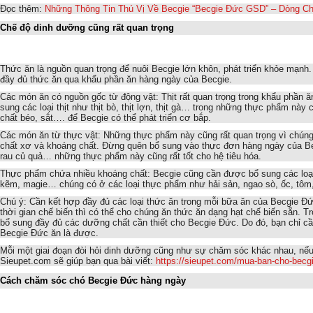
Đọc thêm:
Những Thông Tin Thú Vị Về Becgie “Becgie Đức GSD” – Dòng Ch
Chế độ dinh dưỡng cũng rất quan trọng
Thức ăn là nguồn quan trọng để nuôi Becgie lớn khôn, phát triển khỏe mạnh.
đầy đủ thức ăn qua khẩu phần ăn hàng ngày của Becgie.
Các món ăn có nguồn gốc từ động vật: Thịt rất quan trọng trong khẩu phần 
sung các loại thịt như thịt bò, thịt lợn, thịt gà… trong những thực phẩm này
chất béo, sắt…. để Becgie có thể phát triển cơ bắp.
Các món ăn từ thực vật: Những thực phẩm này cũng rất quan trọng vì chúng 
chất xơ và khoáng chất. Đừng quên bổ sung vào thực đơn hàng ngày của Be
rau củ quả… những thực phẩm này cũng rất tốt cho hệ tiêu hóa.
Thực phẩm chứa nhiều khoáng chất: Becgie cũng cần được bổ sung các loại 
kẽm, magie… chúng có ở các loại thực phẩm như hải sản, ngao sò, ốc, tô
Chú ý: Cần kết hợp đầy đủ các loại thức ăn trong mỗi bữa ăn của Becgie Đ
thời gian chế biến thì có thể cho chúng ăn thức ăn dạng hạt chế biến sẵn. T
bổ sung đầy đủ các dưỡng chất cần thiết cho Becgie Đức. Do đó, bạn chỉ c
Becgie Đức ăn là được.
Mỗi một giai đoạn đòi hỏi dinh dưỡng cũng như sự chăm sóc khác nhau, nếu
Sieupet.com sẽ giúp bạn qua bài viết:
https://sieupet.com/mua-ban-cho-becg
Cách chăm sóc chó Becgie Đức hàng ngày