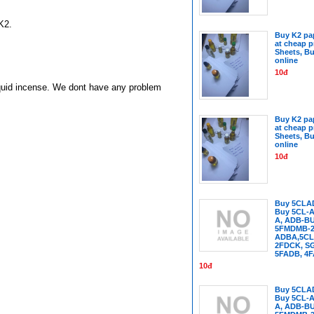
K2.
Buy K2 pap
at cheap p
Sheets, Bu
online
10đ
liquid incense. We dont have any problem
Buy K2 pap
at cheap p
Sheets, Bu
online
10đ
Buy 5CLA
Buy 5CL-A
A, ADB-B
5FMDMB-22
ADBA,5CL
2FDCK, SG
5FADB, 4
10đ
Buy 5CLA
Buy 5CL-A
A, ADB-B