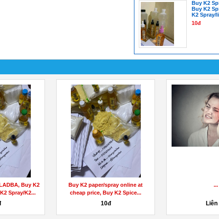
Buy K2 Spi
Buy K2 Sp
K2 Spray/l
10đ
 Gummies Scam
Find the Right Boostaro for You:
https://www.fac
loss Formula!
Which One is Right for Me?
 hệ
1đ
Liên