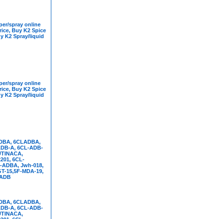
er/spray online
rice, Buy K2 Spice
y K2 Spray/liquid
er/spray online
rice, Buy K2 Spice
y K2 Spray/liquid
DBA, 6CLADBA,
DB-A, 6CL-ADB-
UTINACA,
01, 6CL-
-ADBA, Jwh-018,
T-15,5F-MDA-19,
FADB
DBA, 6CLADBA,
DB-A, 6CL-ADB-
UTINACA,