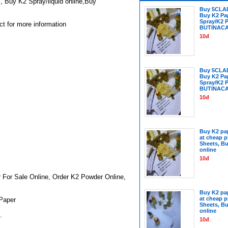
, Buy K2 Spray/liquid online,Buy
Buy 5CLA
Buy K2 Pa
Spray/K2 
ct for more information
BUTINAC
10đ
Buy 5CLA
Buy K2 Pa
Spray/K2 
BUTINAC
10đ
Buy K2 pap
at cheap p
Sheets, Bu
online
10đ
For Sale Online, Order K2 Powder Online,
Buy K2 pap
at cheap p
Paper
Sheets, Bu
online
.
10đ