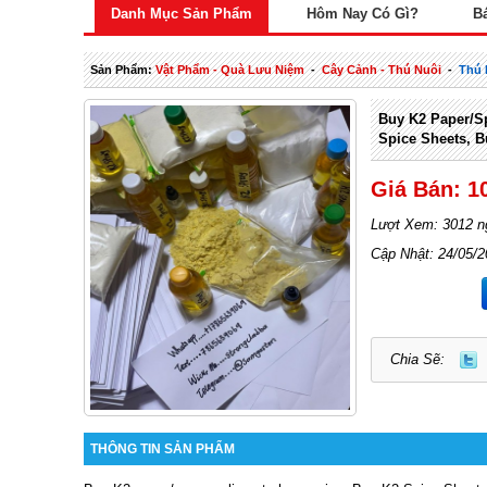
Danh Mục Sản Phẩm
Hôm Nay Có Gì?
B
Sản Phẩm:
Vật Phẩm - Quà Lưu Niệm
-
Cây Cảnh - Thú Nuôi
-
Thú 
Buy K2 Paper/sp
Spice Sheets, B
Giá Bán: 1
Lượt Xem: 3012 n
Cập Nhật: 24/05/
Chia Sẽ:
THÔNG TIN SẢN PHẨM