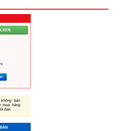
ULKEN
om
ắn
không bán
ch mua hàng
ười bán.
 BÁN