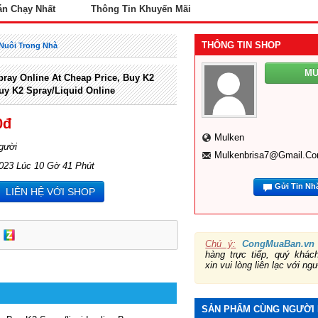
án Chạy Nhất
Thông Tin Khuyến Mãi
THÔNG TIN SHOP
Nuôi Trong Nhà
M
ray Online At Cheap Price, Buy K2
uy K2 Spray/liquid Online
0đ
Mulken
gười
Mulkenbrisa7@gmail.c
2023 Lúc 10 Gờ 41 Phút
Gửi Tin Nh
LIÊN HỆ VỚI SHOP
Chú ý:
CongMuaBan.vn
hàng trực tiếp, quý khá
xin vui lòng liên lạc với ng
SẢN PHẨM CÙNG NGƯỜI