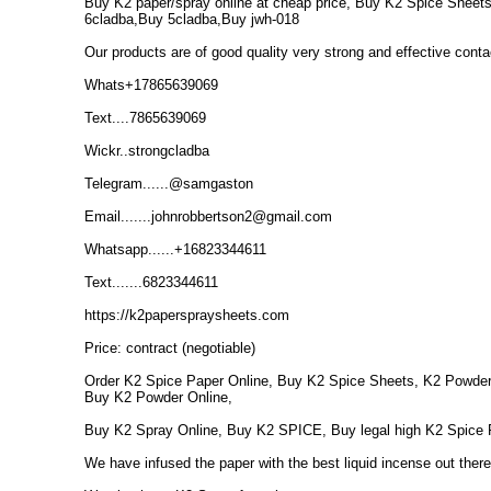
Buy K2 paper/spray online at cheap price, Buy K2 Spice Sheets
6cladba,Buy 5cladba,Buy jwh-018
Our products are of good quality very strong and effective conta
Whats+17865639069
Text....7865639069
Wickr..strongcladba
Telegram......@samgaston
Email.......johnrobbertson2@gmail.com
Whatsapp......+16823344611
Text.......6823344611
https://k2paperspraysheets.com
Price: contract (negotiable)
Order K2 Spice Paper Online, Buy K2 Spice Sheets, K2 Powder 
Buy K2 Powder Online,
Buy K2 Spray Online, Buy K2 SPICE, Buy legal high K2 Spice 
We have infused the paper with the best liquid incense out there