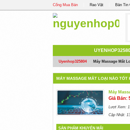
Cổng Mua Bán
Rao Vặt
Bản Tin
UYENHOP3258
Uyenhop325804
/
Máy Massage Mắt Lo
MÁY MASSAGE MẮT LOẠI NÀO TỐT 
Máy Massa
Giá Bán: 
Lượt Xem: 1
Cập Nhật: 1
SẢN PHẨM KHUYẾN MÃI