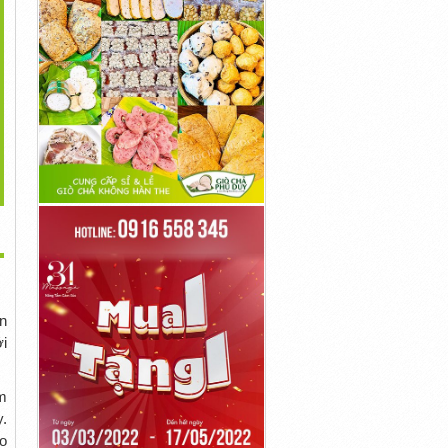
>
n Ngủ Kiêm Đồng Hồ
Máy Diệt Khuẩn Bồn Cầu
Máy Tiệt Trùng Bồn Cầu
Báo...
Thông...
Bằng...
77,700,000đ
55,000,000đ
55,000,000đ
n
i
m
.
o