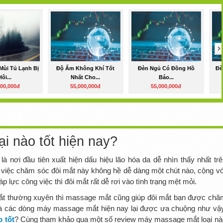
Mùi Tủ Lạnh Bị
Độ Ẩm Không Khí Tốt
Đèn Ngủ Có Đồng Hồ
Đè
Hôi...
Nhất Cho...
Báo...
000,000đ
55,000,000đ
55,000,000đ
i nào tốt hiện nay?
 nơi đầu tiên xuất hiện dấu hiệu lão hóa da dễ nhìn thấy nhất trê
g việc chăm sóc đôi mắt này không hề dễ dàng một chút nào, cộng vớ
 lực công việc thì đôi mắt rất dễ rơi vào tình trạng mệt mỏi.
t thường xuyên thì massage mắt cũng giúp đôi mắt bạn được chă
 mà các dòng máy massage mắt hiện nay lại được ưa chuộng như vậy
 tốt
? Cùng tham khảo qua một số review máy massage mắt loại nà