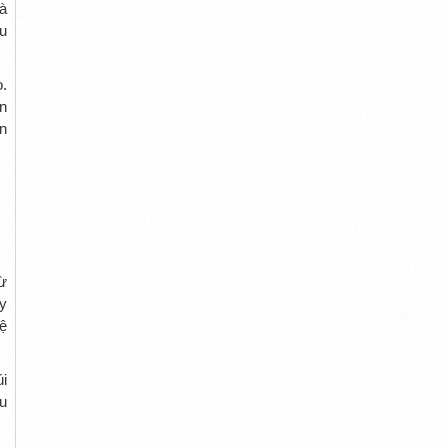
à
ều
.
n
n
ừ
y
ệ
i
u