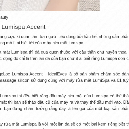
eauty
 Lumispa Accent
hàng cực kì quan tâm tới người tiêu dùng bởi hầu hết những sản phẩ
ng mà ít ai biết tới của máy rửa mặt lumispa.
a mặt Lumispa thì đã quá quen thuộc với câu thần chú huyền thoại 
 động đó chỉ là trên làn da của bạn chứ ít ai biết rằng Lumispa còn 
AgeLoc Lumispa Accent – IdealEyes là bộ sản phẩm chăm sóc dàn
massage silicon sử dụng cùng với máy rửa mặt LumiSpa và 01 tuý
Lumispa thì đều biết rằng đầu máy rửa mặt của Lumispa có thể thá
ắt thì bạn sẽ tháo đầu cũ của máy ra và thay thế đầu mới vào. Đầ
ên bạn đừng nhầm tưởng rằng đây là tên gọi của một loại sản phẩ
 rửa mặt Lumispa là với một làn da sẽ có một loại kem riêng biệt th