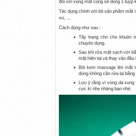
đối với vùng mắt cũng sẽ dùng 1 tuýp 
Tác dụng chính với bộ sản phẩm mắt n
mí, …
Cách dùng như sau :
Tẩy trang cho cho khuôn m
chuyên dụng.
Sau khi rửa mặt sạch với b
mặt hiện tại và thay vào đầu
Bôi kem massage lên mắt t
dùng không cần rửa lại bằng
Lưu ý rằng vì vùng da xung
cực kì nhẹ nhàng bạn nhé.