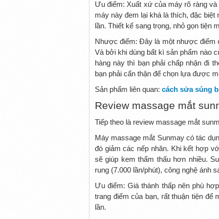
Ưu điểm: Xuất xứ của máy rõ ràng và m
máy này đem lại khá là thích, đặc biệt n
lần. Thiết kế sang trọng, nhỏ gọn tiện m
Nhược điểm: Đây là một nhược điểm c
Và bởi khi dùng bất kì sản phẩm nào c
hàng này thì bạn phải chấp nhận đi t
bạn phải cẩn thận để chọn lựa được m
cách sửa súng b
Sản phẩm liên quan:
Review massage mắt sun
Tiếp theo là review massage mắt sun
Máy massage mắt Sunmay có tác dụng ch
đó giảm các nếp nhăn. Khi kết hợp 
sẽ giúp kem thẩm thấu hơn nhiều. Su
rung (7.000 lần/phút), công nghệ ánh s
Ưu điểm: Giá thành thấp nên phù hợp 
trang điểm của bạn, rất thuận tiện đ
lần.