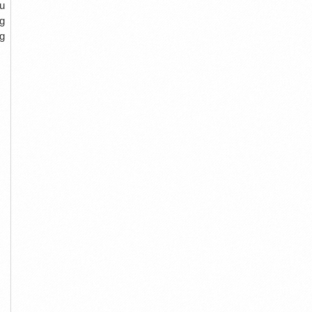
u
g
g