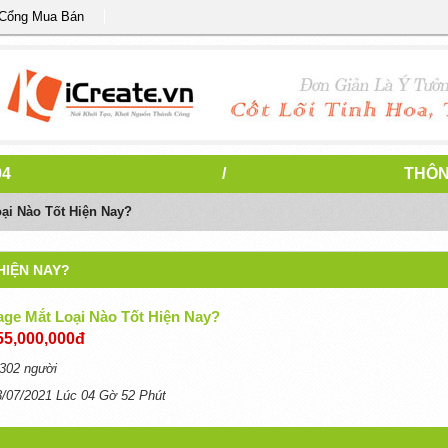
 Cổng Mua Bán
04
/
THÔN
ại Nào Tốt Hiện Nay?
HIỆN NAY?
ge Mắt Loại Nào Tốt Hiện Nay?
55,000,000đ
302 người
3/07/2021 Lúc 04 Gờ 52 Phút