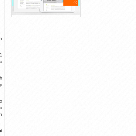
m
1
có
h
p
o
u
m
ì