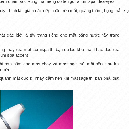
kem chăm sóc vùng mắt riêng có tên gọi là lumispa Idealeyes.
ày chính là : giảm các nếp nhăn trên mắt, quầng thâm, bọng mắt, sụ
ặt đặc biệt là tẩy trang riêng cho mắt bằng nước tẩy trang
ằng máy rửa mặt Lumispa thì bạn sẽ lau khô mặt Tháo đầu rửa
 lumispa accent
hì bạn bấm cho máy chạy và massage mắt mỗi bên, sau khi
 nước.
 quanh mắt cực kì nhạy cảm nên khi massage thì bạn phải thật