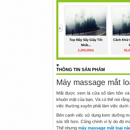
<
Top Máy Sấy Giày Tốt
Cách Khử 
Nhất...
2,200,000đ
55,
THÔNG TIN SẢN PHẨM
Máy massage mắt loạ
Mắt được xem là cửa sổ tâm hồn và là
khuôn mặt của bạn. Và có thể nói rằn
việc thường xuyên phải làm việc dưới áp
Bên cạnh việc sử dụng kem dưỡng mắ
sóc tốt hơn. Cũng chính vì lý do đó
máy massage mắt loại nào
Thế nhưng