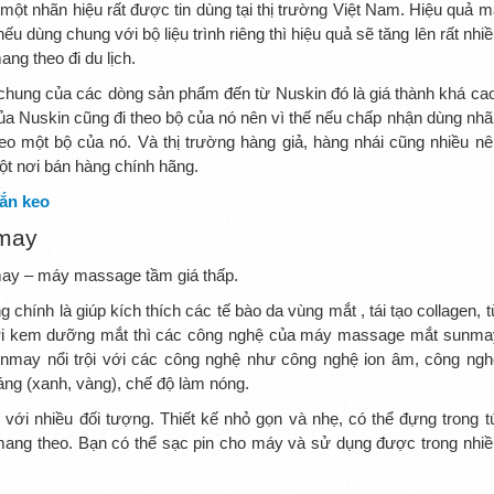
ột nhãn hiệu rất được tin dùng tại thị trường Việt Nam. Hiệu quả m
ếu dùng chung với bộ liệu trình riêng thì hiệu quả sẽ tăng lên rất nhi
ang theo đi du lịch.
hung của các dòng sản phẩm đến từ Nuskin đó là giá thành khá cao
ủa Nuskin cũng đi theo bộ của nó nên vì thế nếu chấp nhận dùng nhã
heo một bộ của nó. Và thị trường hàng giả, hàng nhái cũng nhiều nê
ột nơi bán hàng chính hãng.
ắn keo
may
may – máy massage tầm giá thấp.
ính là giúp kích thích các tế bào da vùng mắt , tái tạo collagen, t
với kem dưỡng mắt thì các công nghệ của máy massage mắt sunma
nmay nổi trội với các công nghệ như công nghệ ion âm, công ngh
áng (xanh, vàng), chế độ làm nóng.
với nhiều đối tượng. Thiết kế nhỏ gọn và nhẹ, có thể đựng trong tú
ể mang theo. Bạn có thể sạc pin cho máy và sử dụng được trong nhiề