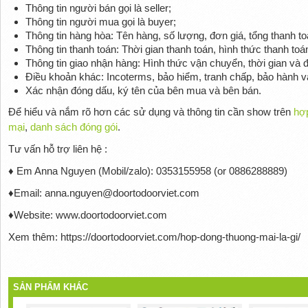
Thông tin người bán gọi là seller;
Thông tin người mua gọi là buyer;
Thông tin hàng hòa: Tên hàng, số lượng, đơn giá, tổng thanh to
Thông tin thanh toán: Thời gian thanh toán, hình thức thanh toá
Thông tin giao nhận hàng: Hình thức vận chuyển, thời gian và đ
Điều khoản khác: Incoterms, bảo hiểm, tranh chấp, bảo hành 
Xác nhận đóng dấu, ký tên của bên mua và bên bán.
Để hiểu và nắm rõ hơn các sử dụng và thông tin cần show trên
hợ
mại
,
danh sách đóng gói
.
Tư vấn hỗ trợ liên hệ :
♦ Em Anna Nguyen (Mobil/zalo): 0353155958 (or 0886288889)
♦Email: anna.nguyen@doortodoorviet.com
♦Website: www.doortodoorviet.com
Xem thêm: https://doortodoorviet.com/hop-dong-thuong-mai-la-gi/
SẢN PHẨM KHÁC