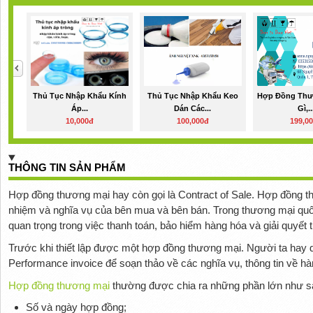
Thủ Tục Nhập Khẩu Kính
Thủ Tục Nhập Khẩu Keo
Hợp Đồng Thư
Áp...
Dán Các...
Gì,..
10,000đ
100,000đ
199,0
THÔNG TIN SẢN PHẨM
Hợp đồng thương mại hay còn gọi là Contract of Sale. Hợp đồng th
nhiệm và nghĩa vụ của bên mua và bên bán. Trong thương mại quố
quan trọng trong việc thanh toán, bảo hiểm hàng hóa và giải quyết 
Trước khi thiết lập được một hợp đồng thương mại. Người ta hay
Performance invoice để soạn thảo về các nghĩa vụ, thông tin về hà
Hợp đồng thương mại
thường được chia ra những phần lớn như s
Số và ngày hợp đồng;