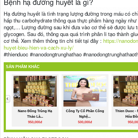
Bệnh hạ đường huyết là gì?
Hạ đường huyết là tình trạng lượng đường trong máu có ch
hấp thu carbohydrate thông qua thực phẩm hàng ngày như g
ngọt,… Lượng đường sau khi đưa vào cơ thể sẽ được lưu t
glycogen. Sau đó, thông qua quá trình phân li tạo thành g
cơ thể. Xem thêm thông tin chi tiết tại đây :
https://nanodo
huyet-bieu-hien-va-cach-xu-ly/
#thienduoc #nanodongtrunghathao #nanodongtrunghathaoth
SẢN PHẨM KHÁC
Nano Đông Trùng Hạ
Công Ty Cổ Phần Công
Thien Duoc -
Thảo Là...
Nghệ...
Hóa Đôn
950,000đ
500,000đ
950,0