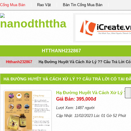
Cổng Mua Bán
Rao Vặt
Bản Tin Cổng Mua Bán
HTTHANH232867
Htthanh232867
/
Hạ Đường Huyết Và Cách Xử Lý ?? Câu Trả Lời Có
HẠ ĐƯỜNG HUYẾT VÀ CÁCH XỬ LÝ ?? CÂU TRẢ LỜI CÓ TẠI Đ
Hạ Đường Huyết Và Cách Xử Lý ?? C
Giá Bán: 395,000đ
Lượt Xem: 1487 người
Cập Nhật: 11/02/2023 Lúc 01 Gờ 52 Phút