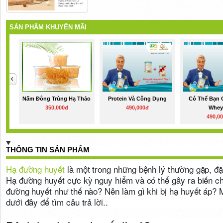
SẢN PHẨM KHUYẾN MÃI
Nấm Đông Trùng Hạ Thảo
Protein Và Công Dụng
Có Thể Bạn 
350,000đ
490,000đ
Whey.
490,0
THÔNG TIN SẢN PHẨM
Hạ đường huyết
là một trong những bệnh lý thường gặp, đặ
Hạ đường huyết cực kỳ nguy hiểm và có thể gây ra biến c
đường huyết như thế nào? Nên làm gì khi bị hạ huyết áp? M
dưới đây để tìm câu trả lời..