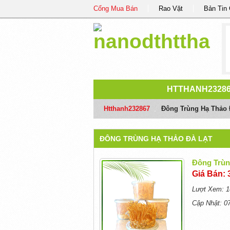
Cổng Mua Bán
Rao Vặt
Bản Tin
HTTHANH2328
Htthanh232867
/
Đông Trùng Hạ Thảo 
ĐÔNG TRÙNG HẠ THẢO ĐÀ LẠT
Đông Trùn
Giá Bán: 
Lượt Xem: 1
Cập Nhật: 0