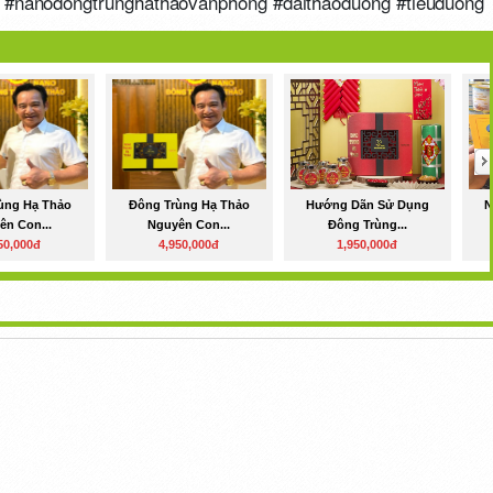
 #nanodongtrunghathaovanphong #daithaoduong #tieuduong
ùng Hạ Thảo
Đông Trùng Hạ Thảo
Hướng Dãn Sử Dụng
N
ên Con...
Nguyên Con...
Đông Trùng...
50,000đ
4,950,000đ
1,950,000đ