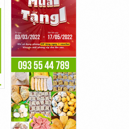
>
ano Đông Trùng Hạ
Thiên Dược Có Thể Bạn
Thảo Xương...
Chưa...
680,000đ
490,000đ