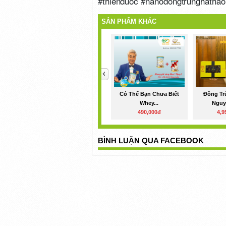
#thienduoc #nanodongtrunghathao
SẢN PHẨM KHÁC
<
Có Thể Bạn Chưa Biết
Đông Tr
Whey...
Nguy
490,000đ
4,9
BÌNH LUẬN QUA FACEBOOK