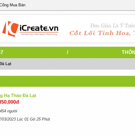
 Cổng Mua Bán
67
/
THÔN
Đà Lạt
g Hạ Thảo Đà Lạt
350,000đ
454 người
7/03/2023 Lúc 01 Gờ 25 Phút