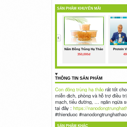
SẢN PHẨM KHUYẾN MÃI
<
Nấm Đông Trùng Hạ Thảo
Protein 
350,000đ
49
THÔNG TIN SẢN PHẨM
Con đông trùng hạ thảo
rất tốt ch
miễn dịch, phòng và hỗ trợ điều tr
mạch, tiểu đường, … ngăn ngừa sự 
tại đây :
https://nanodongtrungha
#thienduoc #nanodongtrunghatha
SẢN PHẨM KHÁC