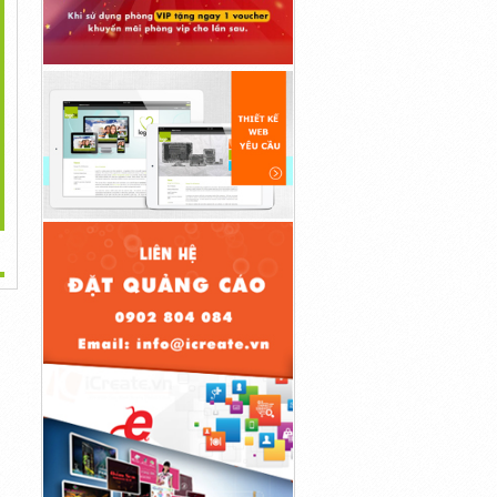
>
ano Đông Trùng Hạ
Thiên Dược Có Thể Bạn
Thảo Xương...
Chưa...
680,000đ
490,000đ