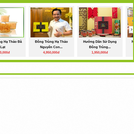
ng Hạ Thảo Đà
Đông Trùng Hạ Thảo
Hướng Dãn Sử Dụng
N
Lạt
Nguyên Con...
Đông Trùng...
0,000đ
4,950,000đ
1,950,000đ