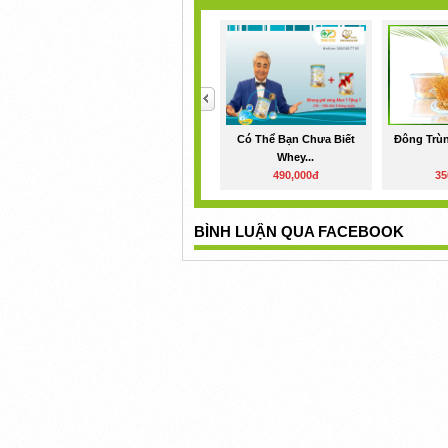
<
Có Thể Bạn Chưa Biết
Đông Trù
Whey...
490,000đ
35
BÌNH LUẬN QUA FACEBOOK