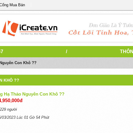
 Cổng Mua Bán
67
/
THÔN
 Nguyên Con Khô ??
N KHÔ ??
g Hạ Thảo Nguyên Con Khô ??
4,950,000đ
229 người
6/03/2023 Lúc 01 Gờ 54 Phút