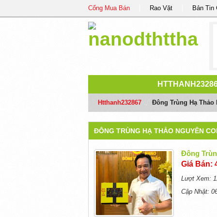
Cổng Mua Bán
Rao Vặt
Bản Tin
HTTHANH2328
Htthanh232867
/
Đông Trùng Hạ Thảo
ĐÔNG TRÙNG HẠ THẢO NGUYÊN CO
Đông Trùn
Giá Bán: 
Lượt Xem: 1
Cập Nhật: 0