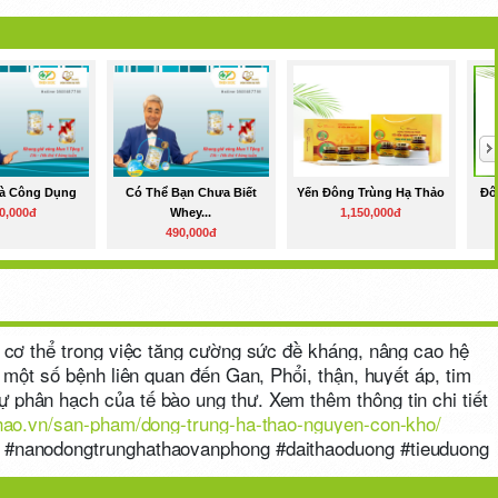
Và Công Dụng
Có Thể Bạn Chưa Biết
Yến Đông Trùng Hạ Thảo
Đô
0,000đ
Whey...
1,150,000đ
490,000đ
o cơ thể trong việc tăng cường sức đề kháng, nâng cao hệ
ị một số bệnh liên quan đến Gan, Phổi, thận, huyết áp, tim
phân hạch của tế bào ung thư. Xem thêm thông tin chi tiết
thao.vn/san-pham/dong-trung-ha-thao-nguyen-con-kho/
o #nanodongtrunghathaovanphong #daithaoduong #tieuduong