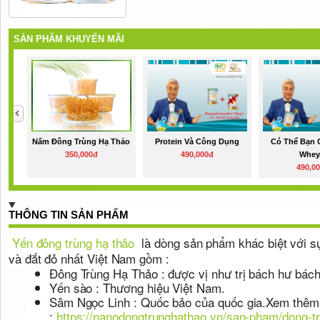
SẢN PHẨM KHUYẾN MÃI
Nấm Đông Trùng Hạ Thảo
Protein Và Công Dụng
Có Thể Bạn 
350,000đ
490,000đ
Whey.
490,0
THÔNG TIN SẢN PHẨM
Yến đông trùng hạ thảo
là dòng sản phẩm khác biệt với s
và đắt đỏ nhất Việt Nam gồm :
Đông Trùng Hạ Thảo : được vị như trị bách hư bách
Yến sào : Thương hiệu Việt Nam.
Sâm Ngọc Linh : Quốc bảo của quốc gia.Xem thêm th
:
https://nanodongtrunghathao.vn/san-pham/dong-t