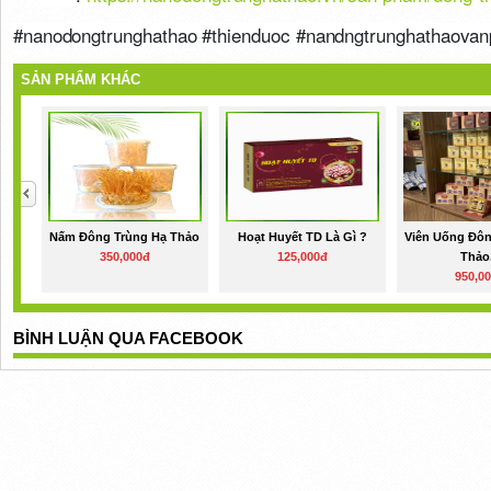
#nanodongtrunghathao #thienduoc #nandngtrunghathaovan
SẢN PHẨM KHÁC
Nấm Đông Trùng Hạ Thảo
Hoạt Huyết TD Là Gì ?
Viên Uống Đôn
350,000đ
125,000đ
Thảo.
950,0
BÌNH LUẬN QUA FACEBOOK