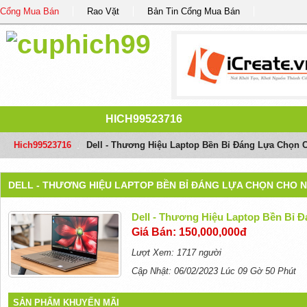
Cổng Mua Bán
Rao Vặt
Bản Tin Cổng Mua Bán
HICH99523716
Hich99523716
/
Dell - Thương Hiệu Laptop Bền Bỉ Đáng Lựa Chọn 
DELL - THƯƠNG HIỆU LAPTOP BỀN BỈ ĐÁNG LỰA CHỌN CHO 
Dell - Thương Hiệu Laptop Bền Bỉ
Giá Bán: 150,000,000đ
Lượt Xem: 1717 người
Cập Nhật: 06/02/2023 Lúc 09 Gờ 50 Phút
SẢN PHẨM KHUYẾN MÃI