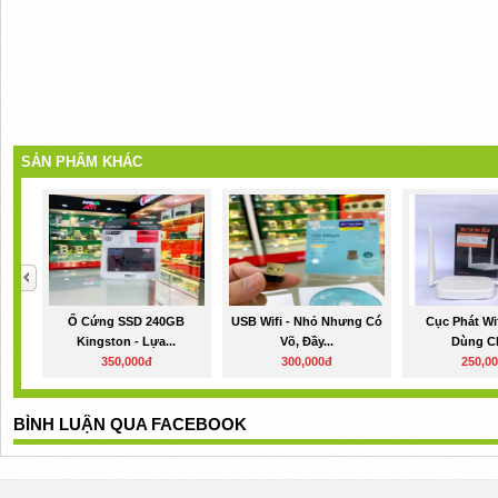
SẢN PHẨM KHÁC
Ổ Cứng SSD 240GB
USB Wifi - Nhỏ Nhưng Có
Cục Phát Wi
Kingston - Lựa...
Võ, Đầy...
Dùng Ch
350,000đ
300,000đ
250,0
BÌNH LUẬN QUA FACEBOOK