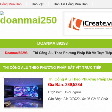
Cổng Mua Bán
Rao Vặt
Bản Tin Cổng Mua Bán
DOANMAI89293
Doanmai89293
/
Thi Công Alu Theo Phương Pháp Bắt Vít Trực Tiếp
THI CÔNG ALU THEO PHƯƠNG PHÁP BẮT VÍT TRỰC TIẾP
Thi Công Alu Theo Phương Pháp Bắt
Giá Bán: 289,528đ
Lượt Xem: 1571 người
Cập Nhật: 23/12/2022 Lúc 08 Gờ 32 Phút