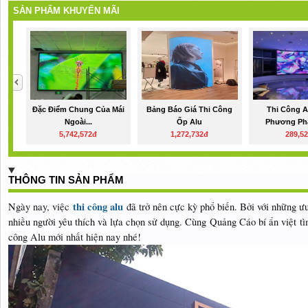
SẢN PHẨM KHUYẾN MÃI
Đặc Điểm Chung Của Mái
Bảng Báo Giá Thi Công
Thi Công A
Ngoài...
Ốp Alu
Phương Phá
5,742,572đ
1,272,732đ
289,5
THÔNG TIN SẢN PHẨM
thi công alu
Ngày nay, việc
đã trở nên cực kỳ phổ biến. Bởi với những ưu
nhiều người yêu thích và lựa chọn sử dụng. Cùng Quảng Cáo bí ẩn việt tì
công Alu mới nhất hiện nay nhé!