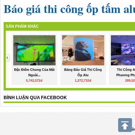
Báo giá thi công ốp tấm al
SẢN PHẨM KHÁC
Đặc Điểm Chung Của Mái
Bảng Báo Giá Thi Công
Thi Công A
Ngoài...
Ốp Alu
Phương Phá
5,742,572đ
1,272,732đ
289,5
BÌNH LUẬN QUA FACEBOOK
Điệ