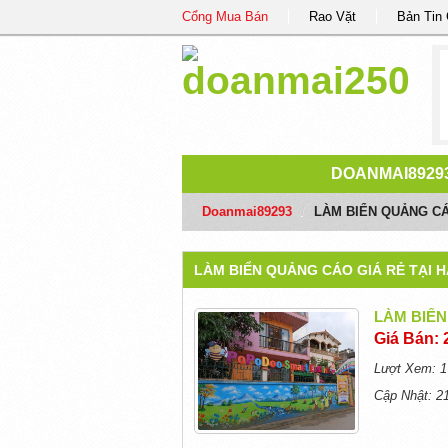
Cổng Mua Bán
Rao Vặt
Bản Tin
DOANMAI8929
Doanmai89293
/
LÀM BIỂN QUẢNG CÁO
LÀM BIỂN QUẢNG CÁO GIÁ RẺ TẠI H
LÀM BIỂN
Giá Bán: 
Lượt Xem: 1
Cập Nhật: 2