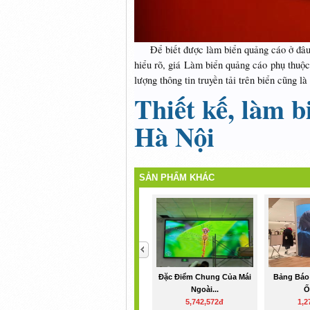
Để biết được làm biển quảng cáo ở đâu gi
hiểu rõ, giá Làm biển quảng cáo phụ thuộc 
lượng thông tin truyền tải trên biển cũng l
Thiết kế, làm b
Hà Nội
SẢN PHẨM KHÁC
<
Đặc Điểm Chung Của Mái
Bảng Báo
Ngoài...
Ố
5,742,572đ
1,2