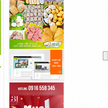
>
 Biển Quảng Cáo Tại
Bí Ẩn Việt Chuyên Sản
Tư Vấn Làm Biển Quảng
Hà...
Xuất...
Cáo Alu...
253,787,852đ
215,423,453đ
1,275,238,532đ