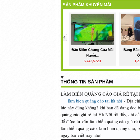
SẢN PHẨM KHUYẾN MÃI
<
Đặc Điểm Chung Của Mái
Bảng Báo
Ngoài...
Ố
5,742,572đ
1,2
THÔNG TIN SẢN PHẨM
LÀM BIỂN QUẢNG CÁO GIÁ RẺ TẠI 
làm biển quảng cáo tại hà nội
- Địa chỉ
lúc này đúng không? khi bạn đã đang đọc bà
quảng cáo giá rẻ tại Hà Nội rồi đấy, chỉ cầ
để được tư vấn làm biển quảng cáo giá rẻ 
làm biển quảng cáo, lam bien quang cao, 
ngay bài viết này nhé!