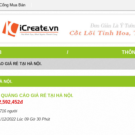
 Cổng Mua Bán
3
/
THÔN
 GIÁ RẺ TẠI HÀ NỘI.
À NỘI.
 QUẢNG CÁO GIÁ RẺ TẠI HÀ NỘI.
2,592,452đ
716 người
1/12/2022 Lúc 09 Gờ 30 Phút