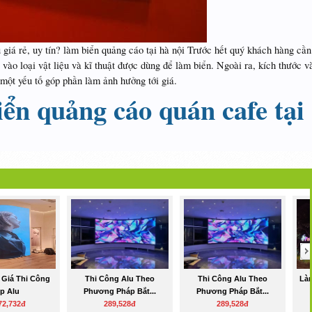
á rẻ, uy tín? làm biển quảng cáo tại hà nội Trước hết quý khách hàng cần
vào loại vật liệu và kĩ thuật được dùng để làm biển. Ngoài ra, kích thước v
à một yếu tố góp phần làm ảnh hưởng tới giá.
iển quảng cáo quán cafe tại
 Giá Thi Công
Thi Công Alu Theo
Thi Công Alu Theo
Làm
p Alu
Phương Pháp Bắt...
Phương Pháp Bắt...
72,732đ
289,528đ
289,528đ