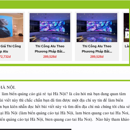
 Giá Thi Công
Thi Công Alu Theo
Thi Công Alu Theo
Làm
p Alu
Phương Pháp Bắt...
Phương Pháp Bắt...
72,732đ
289,528đ
289,528đ
HÀ NỘI.
 làm biển quảng cáo giá rẻ tại Hà Nội? là câu hỏi mà bạn đang quan tâm
i viết này thì chắc chắn bạn đã tìm được một địa chỉ uy tín để làm biển
n bạn kiên nhẫn đọc hết bài viết này và tìm đến địa chỉ mà chúng tôi chia sẻ
tại Hà Nội (làm biển quảng cáo tại Hà Nội, lam bien quang cao tai Ha Noi,
biển quảng cáo tại Hà Nội, bien quang cao tai Ha Noi). Nào hãy tham khảo