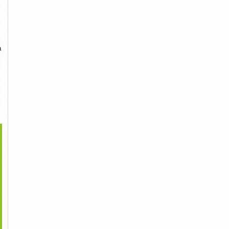
à
>
 Biển Quảng Cáo Tại
Bí Ẩn Việt Chuyên Sản
Tư Vấn Làm Biển Quảng
Hà...
Xuất...
Cáo Alu...
253,787,852đ
215,423,453đ
1,275,238,532đ