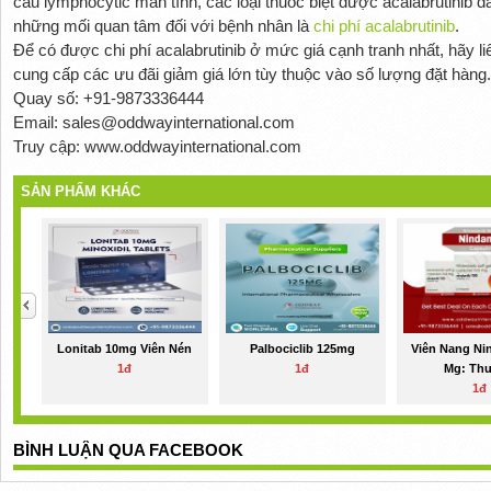
cầu lymphocytic mãn tính, các loại thuốc biệt dược acalabrutinib đ
những mối quan tâm đối với bệnh nhân là
chi phí acalabrutinib
.
Để có được chi phí acalabrutinib ở mức giá cạnh tranh nhất, hãy li
cung cấp các ưu đãi giảm giá lớn tùy thuộc vào số lượng đặt hàng.
Quay số: +91-9873336444
Email: sales@oddwayinternational.com
Truy cập: www.oddwayinternational.com
SẢN PHẨM KHÁC
Lonitab 10mg Viên Nén
Palbociclib 125mg
Viên Nang Ni
1đ
1đ
Mg: Thu
1đ
BÌNH LUẬN QUA FACEBOOK