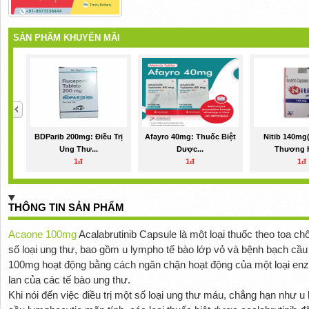
SẢN PHẨM KHUYẾN MÃI
BDParib 200mg: Điều Trị
Afayro 40mg: Thuốc Biệt
Nitib 140mg(
Ung Thư...
Dược...
Thương H
1đ
1đ
1đ
THÔNG TIN SẢN PHẨM
Acaone 100mg
Acalabrutinib Capsule là một loại thuốc theo toa c
số loại ung thư, bao gồm u lympho tế bào lớp vỏ và bệnh bạch cầu 
100mg hoạt động bằng cách ngăn chặn hoạt động của một loại enzy
lan của các tế bào ung thư.
Khi nói đến việc điều trị một số loại ung thư máu, chẳng hạn như 