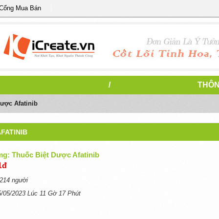
 Cổng Mua Bán
/
THÔN
ược Afatinib
FATINIB
mg: Thuốc Biệt Dược Afatinib
1đ
214 người
5/05/2023 Lúc 11 Gờ 17 Phút