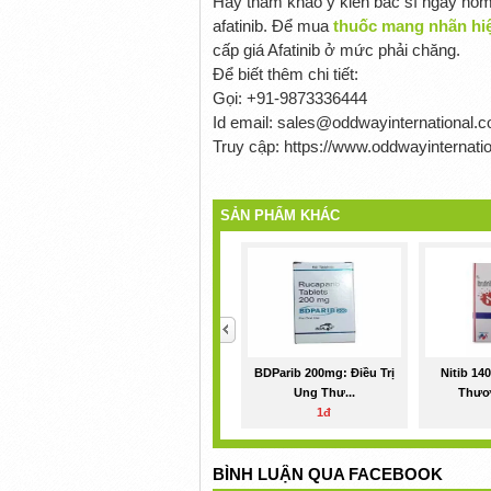
Hãy tham khảo ý kiến ​​bác sĩ ngay hôm
afatinib. Để mua
thuốc mang nhãn hiệ
cấp giá Afatinib ở mức phải chăng.
Để biết thêm chi tiết:
Gọi: +91-9873336444
Id email: sales@oddwayinternational.
Truy cập: https://www.oddwayinternatio
SẢN PHẨM KHÁC
<
BDParib 200mg: Điều Trị
Nitib 14
Ung Thư...
Thươn
1đ
BÌNH LUẬN QUA FACEBOOK