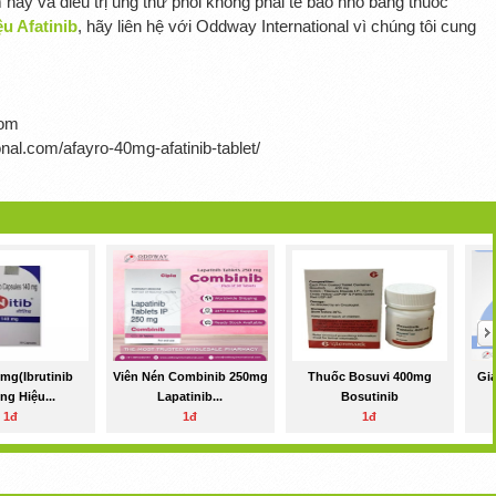
 nay và điều trị ung thư phổi không phải tế bào nhỏ bằng thuốc
u Afatinib
, hãy liên hệ với Oddway International vì chúng tôi cung
com
nal.com/afayro-40mg-afatinib-tablet/
0mg(Ibrutinib
Viên Nén Combinib 250mg
Thuốc Bosuvi 400mg
Gi
g Hiệu...
Lapatinib...
Bosutinib
1đ
1đ
1đ