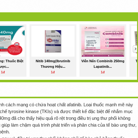
mg: Thuốc Biệt
Nitib 140mg(Ibrutinib
Viên Nén Combinib 250mg
T
ược...
Thương Hiệu...
Lapatinib...
1đ
1đ
1đ
ính cách mạng có chứa hoạt chất afatinib. Loại thuốc mạnh mẽ này
chế tyrosine kinase (TKIs) và được thiết kế đặc biệt để nhắm mục
 40mg đã cho thấy hiệu quả rõ rệt trong điều trị ung thư phổi không
giúp làm chậm quá trình phát triển và phân chia của tế bào ung thư,
 bệnh.