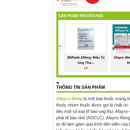
SẢN PHẨM KHUYẾN MÃI
<
BDParib 200mg: Điều Trị
Afayro 40
Ung Thư...
D
1đ
THÔNG TIN SẢN PHẨM
Afayro 40mg
là một loại thuốc mang t
thuộc nhóm thuốc được gọi là chất ức 
tiêu một số loại tế bào ung thư. Afayro
phải tế bào nhỏ (NSCLC). Afayro 40mg 
từ đó làm giảm quá trình tiến triển của