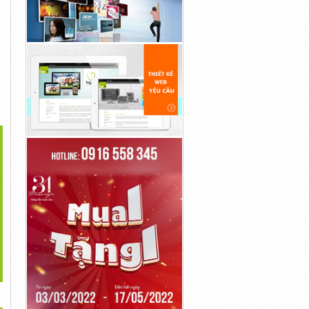
>
á Thuốc Lenvatol 4mg
Thuốc Apatide 60mg Trực
Viên Nang Nitnib 50mg
Lenvatinib
Tuyến
(Thuốc Biệt...
1đ
1đ
1đ