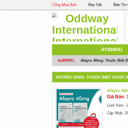
Cổng Mua Bán
Rao Vặt
Bản Tin
AY899041
Ay899041
/
Afayro 40mg: Thuốc Biệt D
AFAYRO 40MG: THUỐC BIỆT DƯỢC A
Afayro 40
Giá Bán: 
Lượt Xem: 1
Cập Nhật: 2