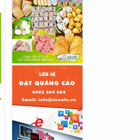
>
huốc Bosuvi 400mg
Giá Thuốc Lenvatol 4mg
Thuốc Apatide 60mg Trực
Bosutinib
Lenvatinib
Tuyến
1đ
1đ
1đ