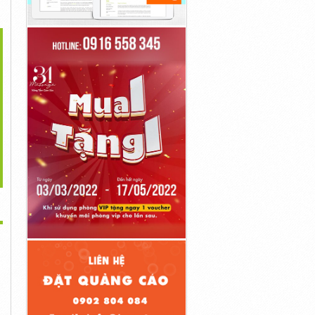
>
huốc Bosuvi 400mg
Giá Thuốc Lenvatol 4mg
Thuốc Apatide 60mg Trực
Bosutinib
Lenvatinib
Tuyến
1đ
1đ
1đ