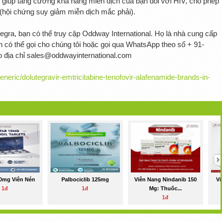
 giúp tăng cường khả năng miễn dịch của bạn đối với HIV, cho phép
 (hội chứng suy giảm miễn dịch mắc phải).
Spegra, bạn có thể truy cập Oddway International. Họ là nhà cung cấp
ạn có thể gọi cho chúng tôi hoặc gọi qua WhatsApp theo số + 91-
o địa chỉ sales@oddwayinternational.com
neric/dolutegravir-emtricitabine-tenofovir-alafenamide-brands-in-
10mg Viên Nén
Palbociclib 125mg
Viên Nang Nindanib 150
V
1đ
1đ
Mg: Thuốc...
1đ