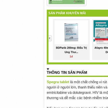
SẢN PHẨM KHUYẾN MÃI
<
BDParib 200mg: Điều Trị
Afayro 40
Ung Thư...
D
1đ
THÔNG TIN SẢN PHẨM
Spegra tablet
là một chất chống vi rút
người ở người lớn, thanh thiếu niên và
emtricitabine và dolutegravir. HIV là mộ
thương và dễ mắc các bệnh nhiễm trùn