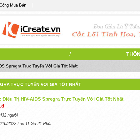
 Cổng Mua Bán
/
THÔN
DS Spregra Trực Tuyến Với Giá Tốt Nhất
EGRA TRỰC TUYẾN VỚI GIÁ TỐT NHẤT
 Điều Trị HIV-AIDS Spregra Trực Tuyến Với Giá Tốt Nhất
1đ
432 người
4/10/2022 Lúc 11 Gờ 21 Phút