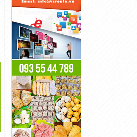
>
iên Nén Glenza 80mg
Mua Sildenafil Spray Trực
Thuốc Chung Viagra
1đ
Tuyến...
Sildenafil Citrate...
1đ
1đ