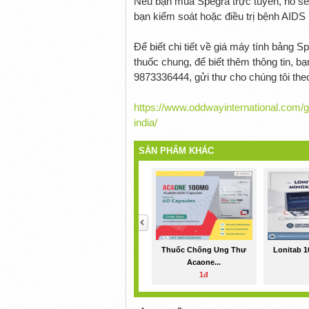
Nếu bạn mua Spegra trực tuyến, nó sẽ
bạn kiểm soát hoặc điều trị bệnh AIDS
Để biết chi tiết về giá máy tính bảng 
thuốc chung, để biết thêm thông tin, b
9873336444, gửi thư cho chúng tôi the
https://www.oddwayinternational.com/ge
india/
SẢN PHẨM KHÁC
<
Thuốc Chống Ung Thư
Lonitab 
Acaone...
1đ