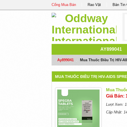
Cổng Mua Bán
Rao Vặt
Bản Tin
AY899041
Ay899041
/
Mua Thuốc Điều Trị HIV-AI
MUA THUỐC ĐIỀU TRỊ HIV-AIDS SPR
Mua Thuốc
Giá Bán: 
Lượt Xem: 1
Cập Nhật: 1