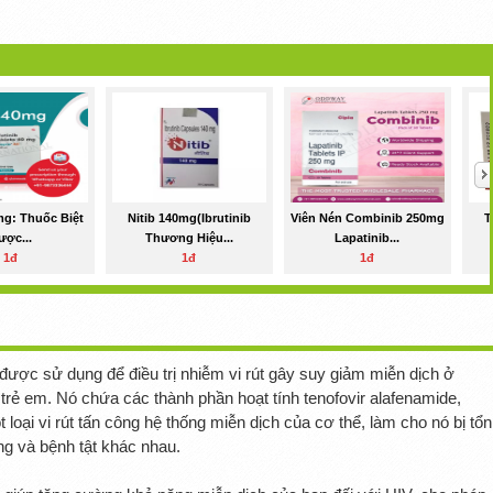
mg: Thuốc Biệt
Nitib 140mg(Ibrutinib
Viên Nén Combinib 250mg
T
ược...
Thương Hiệu...
Lapatinib...
1đ
1đ
1đ
 được sử dụng để điều trị nhiễm vi rút gây suy giảm miễn dịch ở
 trẻ em. Nó chứa các thành phần hoạt tính tenofovir alafenamide,
t loại vi rút tấn công hệ thống miễn dịch của cơ thể, làm cho nó bị tổn
g và bệnh tật khác nhau.