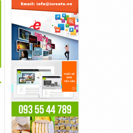
>
áy Massage Bụng Có
Đau Xương Cốt Là Sao?
Ghế Massage Toàn Thân
Thật Sự...
Cách Cách...
Nằm Và...
10,000,000đ
10,000,000đ
10,000,000đ