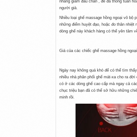
nhàng giảm đau chân , để đả thông tuần hoà
người già.
Nhiều loại ghế massage hồng ngoại vô bộ ph
những điểm huyệt đạo, hoặc đo thân nhiệt 
dòng ghế này khách hàng có thể yên tâm về
Giá của các chiếc ghế massage hồng ngoại
Ngày nay không quá khó để có thể tìm thấy
nhiều nhà phân phối ghế mát-xa cho ra đời 
có ở các dòng ghế cao cấp mà ngay cả các 
chục triệu bạn đã có thể sở hữu những chiế
minh rồi.