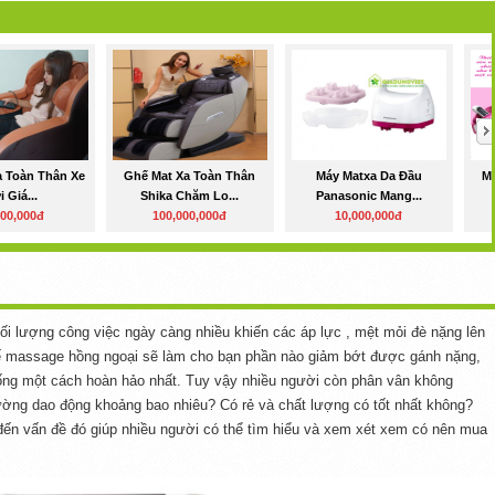
a Toàn Thân Xe
Ghế Mat Xa Toàn Thân
Máy Matxa Da Đầu
M
i Giá...
Shika Chăm Lo...
Panasonic Mang...
000,000đ
100,000,000đ
10,000,000đ
khối lượng công việc ngày càng nhiều khiến các áp lực , mệt mỏi đè nặng lên
hế massage hồng ngoại sẽ làm cho bạn phần nào giảm bớt được gánh nặng,
ống một cách hoàn hảo nhất. Tuy vậy nhiều người còn phân vân không
rường dao động khoảng bao nhiêu? Có rẻ và chất lượng có tốt nhất không?
 đến vấn đề đó giúp nhiều người có thể tìm hiểu và xem xét xem có nên mua