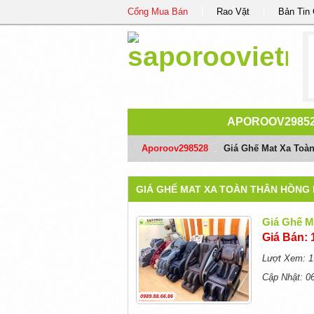
Cổng Mua Bán
Rao Vặt
Bản Tin
APOROOV2985
Aporoov298528
/
Giá Ghế Mat Xa Toà
GIÁ GHẾ MAT XA TOÀN THÂN HỒNG
Giá Ghế M
Giá Bán: 
Lượt Xem: 1
Cập Nhật: 0