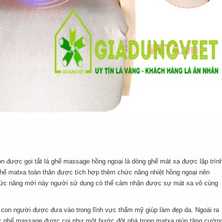
 được gọi tắt là ghế massage hồng ngoại là dòng ghế mát xa được lập trìn
Ghế matxa toàn thân được tích hợp thêm chức năng nhiệt hồng ngoại nên
chức năng mới này người sử dụng có thể cảm nhận được sự mát xa vô cùng
ể con người được đưa vào trong lĩnh vực thẩm mỹ giúp làm đẹp da. Ngoài ra
iếc ghế massage được coi như một bước đột phá trong matxa giúp tăng cườn