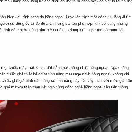
n máu nâng cao đáng kể các triệu chứng tê bì chân tay đặc biệt là tại nhữn
ận hiện đại, tính năng tia hồng ngoại được lập trình một cách tự động đi tìm
người sử dụng để từ đó đưa ra những bài tập phù hợp. Khi sử dụng những
 trình độ mát xa cũng như hiệu quả cao đáng kinh ngạc mà nó mang lại.
 một chiếc máy mát xa cài đặt sẵn chức năng nhiệt hồng ngoại. Ngày càng
các chiếc ghế thiết kế chứa tính năng massage nhiệt hồng ngoại ,không chỉ
chiếc ghế giá bình dân cũng có tính năng này. Do vậy , chỉ với mức giá trên
c ghế mát-xa toàn thân kết hợp cùng công nghệ hồng ngoại tiên tiến thông