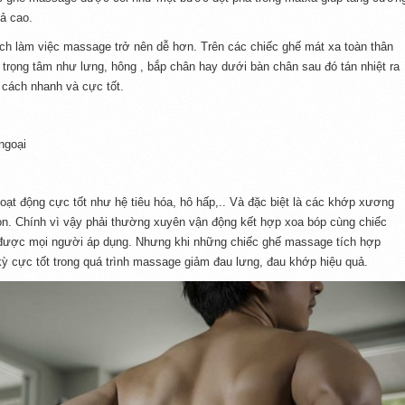
ả cao.
ch làm việc massage trở nên dễ hơn. Trên các chiếc ghế mát xa toàn thân
g trọng tâm như lưng, hông , bắp chân hay dưới bàn chân sau đó tán nhiệt ra
 cách nhanh và cực tốt.
ngoại
oạt động cực tốt như hệ tiêu hóa, hô hấp,.. Và đặc biệt là các khớp xương
iòn. Chính vì vậy phải thường xuyên vận động kết hợp xoa bóp cùng chiếc
được mọi người áp dụng. Nhưng khi những chiếc ghế massage tích hợp
 kỳ cực tốt trong quá trình massage giảm đau lưng, đau khớp hiệu quả.