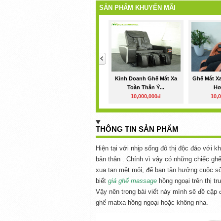
SẢN PHẨM KHUYẾN MÃI
<
Kinh Doanh Ghế Mát Xa
Ghế Mát X
Toàn Thân Ý...
Hơ
10,000,000đ
10,
THÔNG TIN SẢN PHẨM
Hiện tại với nhịp sống đô thị độc đáo với 
bản thân . Chính vì vậy có những chiếc g
xua tan mệt mỏi, để bạn tận hưởng cuộc s
biết
giá ghế massage
hồng ngoại trên thị t
Vậy nên trong bài viết này mình sẽ đề cập
ghế matxa hồng ngoại hoặc không nha.