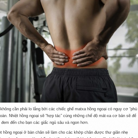
 không cần phải lo lắng bởi các chiếc ghế matxa hồng ngoại có nguy cơ “phù
oàn. Nhiệt hồng ngoại sẽ “hợp tác” cùng những chế độ mát-xa cơ bản sẽ để
i, đem đến cho bạn các giấc ngủ sâu và ngon hơn.
ệt hồng ngoại ở bàn chân sẽ làm cho các khớp chân được thư giãn nhẹ