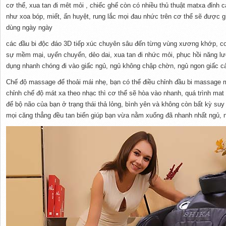
cơ thể, xua tan đi mêt mỏi , chiếc ghế còn có nhiều thủ thuật matxa đỉnh
như xoa bóp, miết, ấn huyệt, rung lắc mọi đau nhức trên cơ thể sẽ được gi
dùng ngày ngày
các đầu bi độc đáo 3D tiếp xúc chuyên sâu đến từng vùng xương khớp, cơ 
sự mềm mại, uyển chuyển, dẻo dai, xua tan đi nhức mỏi, phục hồi năng l
dụng nhanh chóng đi vào giấc ngủ, ngủ không chập chờn, ngủ ngon giấc 
Chế độ massage để thoải mái nhẹ, bạn có thể điều chỉnh đầu bi massage
chỉnh chế độ mát xa theo nhạc thì cơ thể sẽ hòa vào nhanh, quá trình mat
để bộ não của bạn ở trạng thái thả lỏng, bình yên và không còn bất kỳ suy
mọi căng thẳng đều tan biến giúp bạn vừa nằm xuống đã nhanh nhất ngủ, n