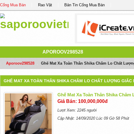
Cổng Mua Bán
Rao Vặt
Bản Tin Cổng Mua Bán
APOROOV298528
Aporoov298528
/
Ghế Mat Xa Toàn Thân Shika Chăm Lo Chất Lượn
GHẾ MAT XA TOÀN THÂN SHIKA CHĂM LO CHẤT LƯỢNG GIẤC
Ghế Mat Xa Toàn Thân Shika Chăm 
Giá Bán: 100,000,000đ
Lượt Xem: 2245 người
Cập Nhật: 14/09/2020 Lúc 09 Gờ 58 Phút