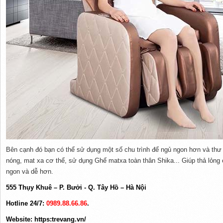
Bên cạnh đó bạn có thể sử dụng một số chu trình để ngủ ngon hơn và thư 
nóng, mat xa cơ thể, sử dụng Ghế matxa toàn thân Shika... Giúp thả lỏng
ngon và dễ hơn.
555 Thụy Khuê – P. Bưởi - Q. Tây Hồ – Hà Nội
Hotline 24/7:
0989.88.66.86
.
Website: https:trevang.vn/