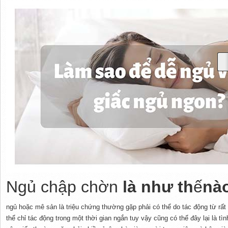
Ngủ chập chờn
là như th
ế
nà
ngủ hoặc mê sản là triệu chứng thường gặp phải có thể do tác động từ rấ
thể chỉ tác động trong một thời gian ngắn tuy vậy cũng có thể đây lại là t