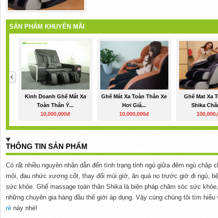
SẢN PHẨM KHUYẾN MÃI
Kinh Doanh Ghế Mát Xa
Ghế Mát Xa Toàn Thân Xe
Ghế Mat Xa 
Toàn Thân Ý...
Hơi Giá...
Shika Chă
10,000,000đ
10,000,000đ
100,000
THÔNG TIN SẢN PHẨM
Có rất nhiều nguyên nhân dẫn đến tình trạng tỉnh ngủ giữa đêm ngủ chập c
mỏi, đau nhức xương cốt, thay đổi múi giờ, ăn quá no trước giờ đi ngủ, 
sức khỏe. Ghế massage toàn thân Shika là biện pháp chăm sóc sức khỏe,
những chuyên gia hàng đầu thế giới áp dụng. Vậy cùng chúng tôi tìm hiểu
rẻ
này nhé!