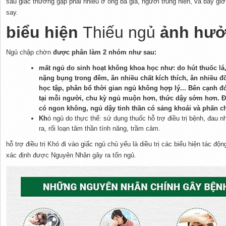
sâu giấc thường gặp phải nhiều ở ông bà già, người trung niên, và bây giờ 
say.
biểu hiện
Thiếu ngủ
ảnh hưở
Ngủ chập chờn
được phân làm 2 nhóm như sau:
mất ngủ do sinh hoạt không khoa học như: do hút thuốc lá
nặng bụng trong đêm, ăn nhiều chất kích thích, ăn nhiều đồ
học tập, phân bổ thời gian ngủ không hợp lý... Bên cạnh đó
tại mỗi người, chu kỳ ngủ muộn hơn, thức dậy sớm hơn. Đi
có ngon không, ngủ dậy tinh thần có sảng khoái và phấn 
Kh
ó ngủ do thực thể: sử dụng thuốc hỗ trợ điều trị bệnh, đau 
ra, rối loạn tâm thần tính năng, trầm cảm.
hỗ trợ điều trị Khó đi vào giấc ngủ chủ yếu là diều trị các biểu hiện tác đ
xác định được Nguyên Nhân gây ra tốn ngủ.