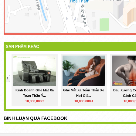
SẢN PHẨM KHÁC
Kinh Doanh Ghế Mát Xa
Ghế Mát Xa Toàn Thân Xe
Đau Xương Cố
Toàn Thân Ý...
Hơi Giá...
Cách Cá
10,000,000đ
10,000,000đ
10,000,
BÌNH LUẬN QUA FACEBOOK