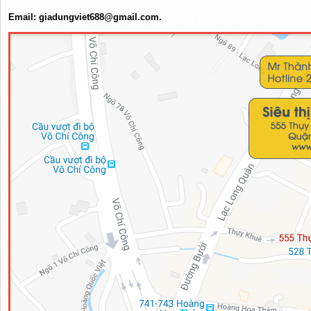
Email: giadungviet688@gmail.com.