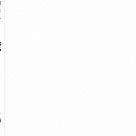
i
c
c
g
ả
t
ể