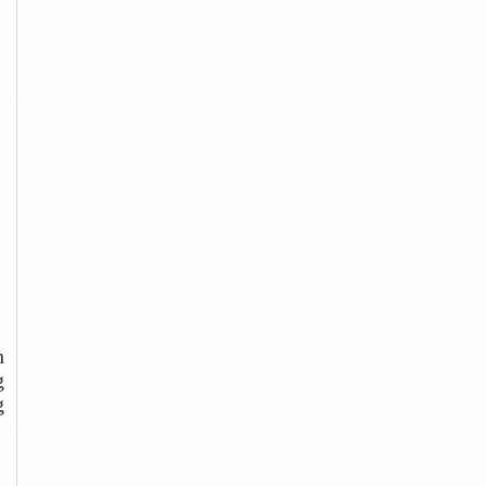
h
g
g