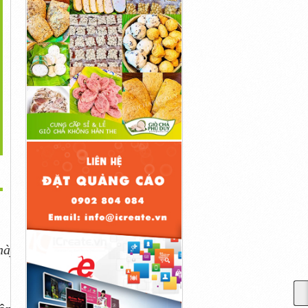
>
ới Thiệu Một Số Máy
Dùng Máy Khử Độc Thực
Phòng Chống Ngăn Ngừa
Khử...
Phẩm...
Dịch...
10đ
1,000,000đ
1,000,000đ
này,