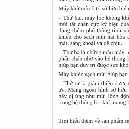
Máy khử mùi ô tô sở hữu hiệ
– Thứ hai, máy lọc không khí
mùi tất chân cực kỳ hiệu qu
dụng thêm phổ thông tính n
khiến cho sạch mùi hài hòa 
mát, sảng khoái và dễ chịu.
– Thứ ba là những mẫu máy lọ
phấn chấn nhờ vào hệ thống lọ
giúp bạn duy trì được sức khỏ
Máy khiến sạch mùi giúp bạn s
– Thứ tư là giảm thiểu được 
ưu. Mang ngoại hình sở hữu 
gây dị ứng như mùi lông độn
trong hệ thống lọc khí, mang 
Tìm hiểu thêm về sản phẩm
m