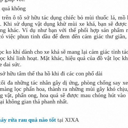
u quả không
 trên ô tô sở hữu tác dụng chiếc bỏ mùi thuốc lá, mồ 
ả. Khi sử dụng vật dụng khử mùi xe khá, bạn sẽ được
ăng khác. Ví dụ như bạn với thể phối hợp sản phẩm
có việc phun tinh dầu để đem đến cảm giác thư giãn,
c ko khí dành cho xe khá sẽ mang lại cảm giác tỉnh tá
c khí linh hoạt. Mặt khác, hiệu quả của đồ vật lọc kh
e dai sức.
ở hữu tâm thế tha hồ khi đi các con phố dài
tối đa những tác nhân gây dị ứng, phòng chống say xe
màng lọc phấn hoa, thành ra những mùi gây khó chịu
g vật, phấn ong, hoa quả sẽ được mau chóng hút vào
lại không gian thả phanh nhất.
áy rửa rau quả nào tốt
tại XIXA