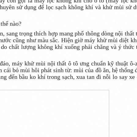
y còn gọi là máy lọc không khí cho ô tô (máy lọc k
chuyên sử dụng để lọc sạch không khí và khử mùi sử 
 thế nào?
, sang trọng thích hợp mang phổ thông dòng nội thất 
thước cũng như màu sắc. Hiện giờ máy khử mùi diệt k
 do chất lượng không khí xuống phải chăng và ý thức 
áo, máy khử mùi nội thất ô tô ưng chuẩn kỹ thuật ô-
m cái bỏ mùi hôi phát sinh từ: mùi của đồ ăn, hệ thống 
g đến bầu ko khí trong sạch, xua tan đi nỗi lo say xe