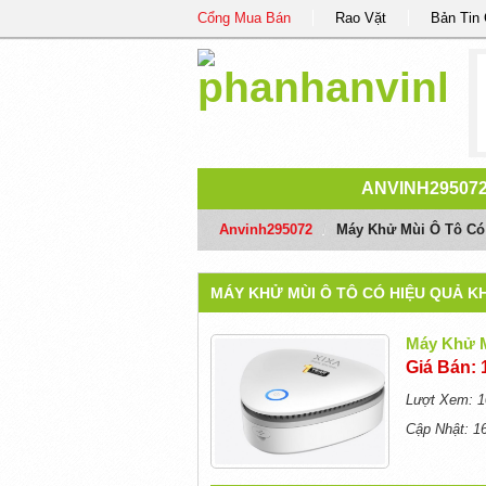
Cổng Mua Bán
Rao Vặt
Bản Tin
ANVINH29507
Anvinh295072
/
Máy Khử Mùi Ô Tô Có
MÁY KHỬ MÙI Ô TÔ CÓ HIỆU QUẢ K
Máy Khử M
Giá Bán: 
Lượt Xem: 1
Cập Nhật: 1