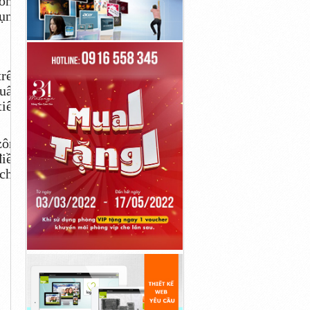
hông
dụng
trên
huẩn
tiêu
zôn,
điều
 cho