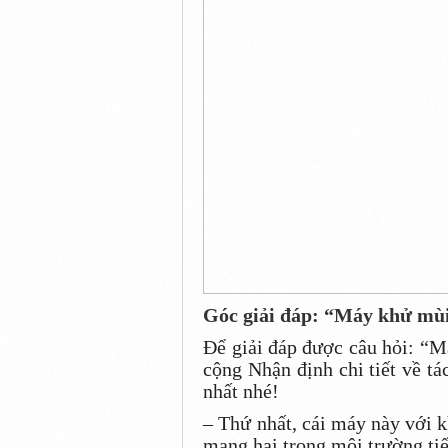
Góc giải đáp: “Máy khử mùi
Để giải đáp được câu hỏi: “M
cộng Nhận định chi tiết về t
nhất nhé!
– Thứ nhất, cái máy này với 
mang hại trong môi trường tiế