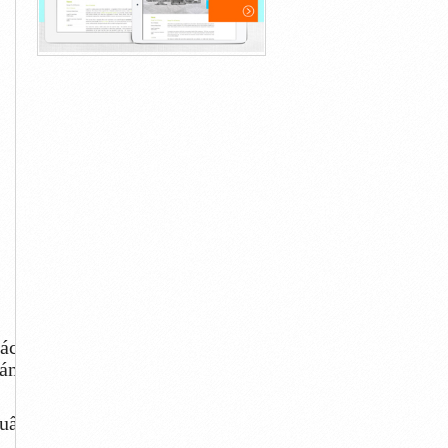
hách
đáng
huẩn