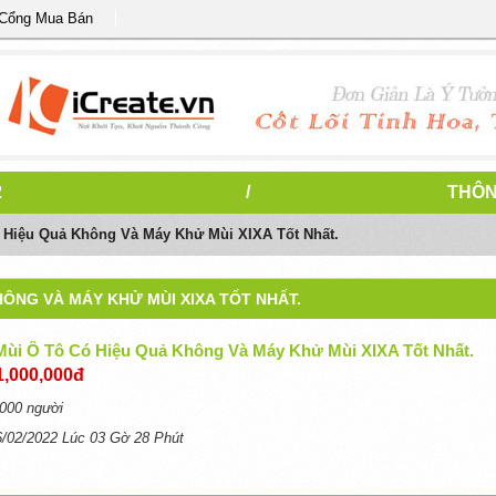
 Cổng Mua Bán
2
/
THÔN
 Hiệu Quả Không Và Máy Khử Mùi XIXA Tốt Nhất.
HÔNG VÀ MÁY KHỬ MÙI XIXA TỐT NHẤT.
ùi Ô Tô Có Hiệu Quả Không Và Máy Khử Mùi XIXA Tốt Nhất.
1,000,000đ
000 người
6/02/2022 Lúc 03 Gờ 28 Phút