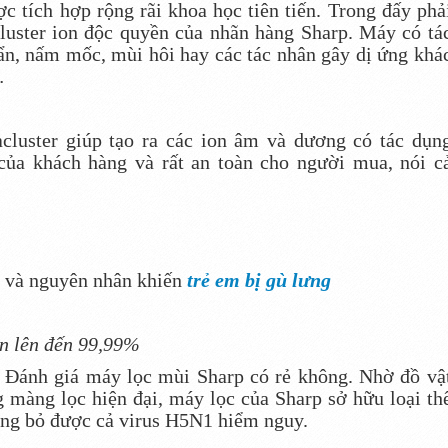
c tích hợp rộng rãi khoa học tiên tiến. Trong đấy phả
luster ion độc quyền của nhãn hàng Sharp. Máy có tá
uẩn, nấm mốc, mùi hôi hay các tác nhân gây dị ứng khá
…
luster giúp tạo ra các ion âm và dương có tác dụn
của khách hàng và rất an toàn cho người mua, nói c
 và nguyên nhân khiến
trẻ em bị gù lưng
ẩn lên đến 99,99%
ể Đánh giá máy lọc mùi Sharp có rẻ không. Nhờ đồ vậ
g màng lọc hiện đại, máy lọc của Sharp sở hữu loại th
òng bỏ được cả virus H5N1 hiểm nguy.