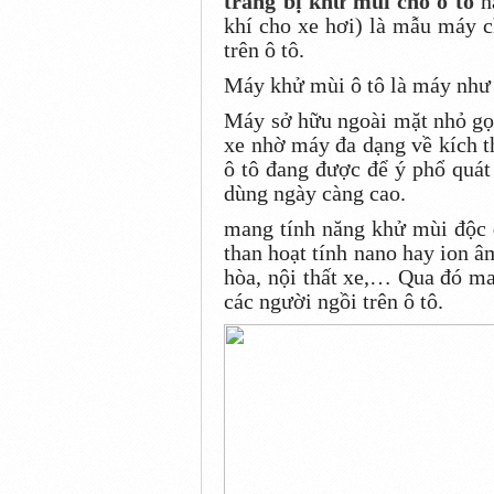
trang bị khử mùi cho ô tô
ha
khí cho xe hơi) là mẫu máy 
trên ô tô.
Máy khử mùi ô tô là máy như
Máy sở hữu ngoài mặt nhỏ gọn
xe nhờ máy đa dạng về kích 
ô tô đang được để ý phổ quát
dùng ngày càng cao.
mang tính năng khử mùi độc đ
than hoạt tính nano hay ion â
hòa, nội thất xe,… Qua đó man
các người ngồi trên ô tô.