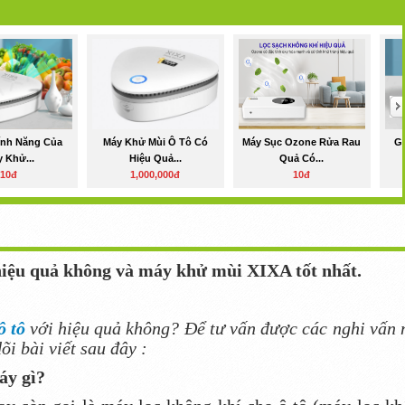
ính Năng Của
Máy Khử Mùi Ô Tô Có
Máy Sục Ozone Rửa Rau
Gi
 Khử...
Hiệu Quả...
Quả Có...
10đ
1,000,000đ
10đ
hiệu quả không và máy khử mùi XIXA tốt nhất.
ô tô
với hiệu quả không? Để tư vấn được các nghi vấn 
õi bài viết sau đây :
áy gì?