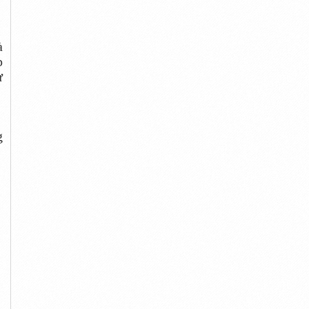
à
p
ử
g