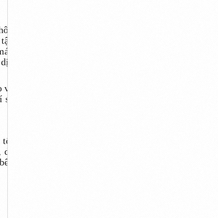
hôi,
 tận
 máy
 dịu
o và
í sẽ
 tối
, dễ
 bên