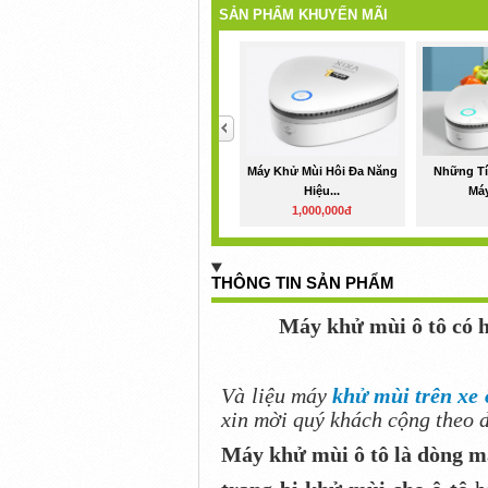
SẢN PHẨM KHUYẾN MÃI
<
Máy Khử Mùi Hôi Đa Năng
Những T
Hiệu...
Máy
1,000,000đ
THÔNG TIN SẢN PHẨM
Máy khử mùi ô tô có 
Và liệu máy
khử mùi trên xe 
xin mời quý khách cộng theo d
Máy khử mùi ô tô là dòng m