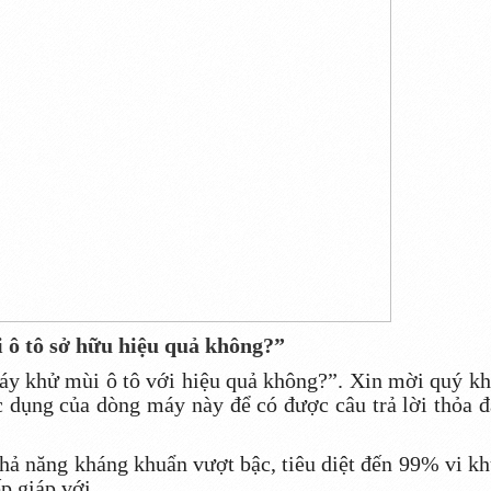
 ô tô sở hữu hiệu quả không?”
áy khử mùi ô tô với hiệu quả không?”. Xin mời quý k
ác dụng của dòng máy này để có được câu trả lời thỏa 
khả năng kháng khuẩn vượt bậc, tiêu diệt đến 99% vi k
p giáp với.