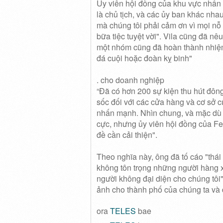
Ủy viên hội đồng của khu vực nhấn 
là chủ tịch, và các ủy ban khác nhau
mà chúng tôi phải cảm ơn vì mọi nỗ
bữa tiệc tuyệt vời".
Vila cũng đã nêu
một nhóm cũng đã hoàn thành nhiệm 
đá cuội hoặc đoàn kỵ binh"
. cho doanh nghiệp
“Đã có hơn 200 sự kiện thu hút đông
sốc đối với các cửa hàng và cơ sở c
nhấn mạnh.
Nhìn chung, và mặc dù V
cực, nhưng ủy viên hội đồng của Fe
đề cần cải thiện".
Theo nghĩa này, ông đã tố cáo "thái
không tôn trọng những người hàng 
người không đại diện cho chúng tôi
ảnh cho thành phố của chúng ta và đ
ora
TELES
bae