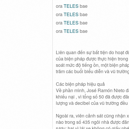
ora
TELES
bae
ora
TELES
bae
ora
TELES
bae
ora
TELES
bae
Liên quan đến sự bất tiện do hoạt đ
của biện pháp được thực hiện tron
soát mức độ tiếng ồn, một biện phá
trăm các buổi biểu diễn và vũ trườ
Các biện pháp hiệu quả
Về phần mình, José Ramón Nieto đã 
khiếu nại , vì tổng số 50 đã được đ
lượng và decibel của vũ trường đều 
Ngoài ra, viên cảnh sát cũng nhận x
nào trong số 435 ngôi nhà được đăn
rượu;
hai vì lái xe không có giấy ph