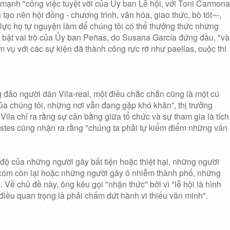
mạnh "công việc tuyệt vời của Ủy ban Lễ hội, với Toni Carmona
 tạo nên hội đồng - chương trình, văn hóa, giao thức, bò tót¬-,
 lực họ tự nguyện làm để chúng tôi có thể thưởng thức những
 bật vai trò của Ủy ban Peñas, do Susana García đứng đầu, "và
vụ với các sự kiện đã thành công rực rỡ như paellas, cuộc thi
 đảo người dân Vila-real, một điều chắc chắn cũng là một cú
ủa chúng tôi, những nơi vẫn đang gặp khó khăn”, thị trưởng
ila chỉ ra rằng sự cân bằng giữa tổ chức và sự tham gia là tích
stes cũng nhận ra rằng "chúng ta phải tự kiểm điểm những vấn
 độ của những người gây bất tiện hoặc thiệt hại, những người
xóm còn lại hoặc những người gây ô nhiễm thành phố, những
".
Về chủ đề này, ông kêu gọi "nhận thức" bởi vì "lễ hội là hình
iều quan trọng là phải chấm dứt hành vi thiếu văn minh".