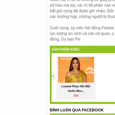
sở hữu ma túy;
và 10 lời phàn nàn v
bắt giữ cũng đã được ghi nhận.
Đối 
các trường hợp, những người bị thư
Cuối cùng, ủy viên hội đồng Festes
lực lượng an ninh và các cơ quan, y
đồng, Ủy ban Pe
SẢN PHẨM KHÁC
<
Loxarel Phục Hồi Một
Vườn Nho...
10đ
BÌNH LUẬN QUA FACEBOOK