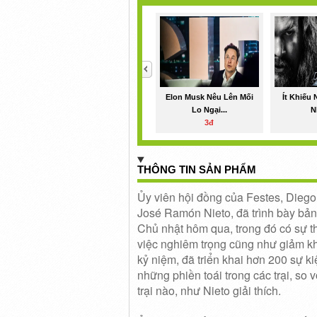
<
Elon Musk Nêu Lên Mối
Ít Khiếu 
Lo Ngại...
N
3đ
THÔNG TIN SẢN PHẨM
Ủy viên hội đồng của Festes, Diego 
José Ramón Nieto, đã trình bày bảng
Chủ nhật hôm qua, trong đó có sự th
việc nghiêm trọng cũng như giảm kh
kỷ niệm, đã triển khai hơn 200 sự ki
những phiền toái trong các trại, so
trại nào, như Nieto giải thích.