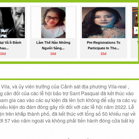
Nại Và Ít Đánh
Làm Thế Nào Những
Pre-Registrations To
hau...
Người Sáng...
Participate In The...
10đ
10đ
10đ
Vila, và ủy viên trưởng của Cảnh sát địa phương Vila-real ,
 cân đối của các lễ hội bảo trợ Sant Pasqual đã kết thúc vào
am gia cao vào các sự kiện đã lên lịch không để xảy ra các vụ
iếu kiện do đám đông gây rối đối với các lễ hội năm 2022.
Lễ
ện trên khắp thành phố, đã kết thúc với tổng số 50 khiếu nại về
 với 57 vào năm ngoái và không phải tiến hành đóng cửa bất kỳ