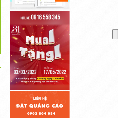
>
Tuyên Bố Video Của
Không Phải Tất Cả Các
Tổng Thống Çerçioğlu Và
Donald Trump...
Sản...
Selvi...
10đ
10đ
10đ