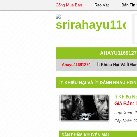
Cổng Mua Bán
Rao Vặt
Bản Tin
AHAYU1169127
Ahayu11691274
/
Ít Khiếu Nại Và Ít Đ
ÍT KHIẾU NẠI VÀ ÍT ĐÁNH NHAU HƠN
Ít Khiếu N
Giá Bán: 
Lượt Xem: 2
Cập Nhật: 2
SẢN PHẨM KHUYẾN MÃI