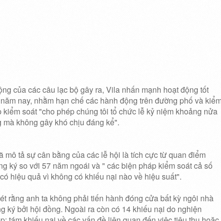
ộng của các câu lạc bộ gây ra, Vila nhấn mạnh hoạt động tốt
g năm nay, nhằm hạn chế các hành động trên đường phố và kiể
p kiểm soát "cho phép chúng tôi tổ chức lễ kỷ niệm khoảng nửa
ng mà không gây khó chịu đáng kể".
mô tả sự cân bằng của các lễ hội là tích cực từ quan điểm
ăng ký so với 57 năm ngoái và " các biện pháp kiểm soát cả số
có hiệu quả vì không có khiếu nại nào về hiệu suất".
ét rằng anh ta không phải tiến hành đóng cửa bất kỳ ngôi nhà
g ký bởi hội đồng.
Ngoài ra còn có 14 khiếu nại do nghiện
ép;
tám khiếu nại về các vấn đề liên quan đến việc tiêu thụ hoặc