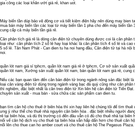
gia công các loại
khăn ướt giá rẻ
,
khan uot
.
Máy biến tần
dúp bảo vệ động cơ và tiết kiệm điện hãy nên dùng
may bien t
mua bán máy biến tần
các loại từ
máy biến tần 1 pha
cho đến
máy biến tần 
cung cấp cả
máy biến tần giá rẻ
.
Cân phân tích giá rẻ
là dòng cân điện tử chuyên dùng được coi là
cân phân t
loại như:
cân phân tích 2 số lẻ
hay loại khác là
cân phân tích 4 số lẻ
và cao c
5 số lẻ
. Tân Nam Phát -
Can dien tu ha noi
hang đầu,
Cân điện tử tại hà nội
b
noi
.
quần lót nam giá sỉ tphcm
,
quần lót nam giá rẻ ở tphcm
,
Cơ sở sản xuất quầ
quần lót nam
,
Xưởng sản xuất quần lót nam
,
bán quần lót nam giá rẻ
,
cung c
Nếu các bạn quan tâm đến
cân bàn điện tử
trong ngành nông sản đặc biệt là
loại
cân vàng điện tử
dùng trong ngành vàng bạc đá quý cũng như
cân phân 
thì nghiệm, đặc biệt nhất là
cân treo điện tử
Xin liên hệ
cân điện tử
Tiến Đạt.
chuyên sản xuất - mua bán - sửa chữa các sản phẩm
can dien tu
.
bạn tìm
căn hộ cho thuê ở biên hòa
thì xin hạy liên hệ chúng tôi để tìm
thuê 
ưng ý như thể
cho thuê nhà nguyên căn biên hòa
. đặc biệt nhiều người đan
rẻ tại biên hòa
, và dù thị trường có đến đâu vẫn có đủ
cho thuê nhà tại biên 
nổi vể
căn hộ dịch vụ cho thuê tại biên hòa
vẫn hấp dẩn hơn
cho thuê căn hộ
nổi lên
cho thue can ho amber court
và
cho thuê căn hộ The Pegasus Plaza
.