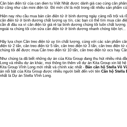
Cân bàn điện tử
của
can dien tu
Việt Nhật được dánh giá cao cùng
cân phân 
tử
cũng như
cân mini điện tử
. Đó mới chỉ là một trong rất nhiều sản phẩm c
Hiện nay nhu cầu
mua bán cân điện tử ở bình dương
ngày càng nổi trội và 
cân điện tử ở bình dương
chất lượng uy tín, các bạn có thể tìm mua
cân đi
cần đi đâu xa vì
cân điện tử giá rẻ tại bình dương
chúng tôi luôn chất lượng
ngoài ra chúng tôi còn
sửa cân điện tử ở bình dương
nhanh chóng tiện lợi...
Hãy lựa chọn
Cân treo điện tử
uy tín chất lượng, cùng với các sản phẩm
cân
điện tử 2 tấn
,
cân treo điện tử 5 tấn
,
cân treo điện tử 3 tấn
,
cân treo điện tử 
chúng tôi để được mua
Cân treo điện tử 10 tấn
,
cân treo điện tử ocs
hay
Cân
Như chúng ta đã biết
những dự án của Kita Group
đang thu hút nhiều nhà đ
Long
và nhiều dự án khác, mọi thông tin thêm về
dự án Kita Group
xin liệ hệ
Kita Group Vĩnh Long
mới nhất và chính xác nhất -
Bán căn hộ Stella Võ V
án nổi bật của Kita Group được nhiều người biết đến với tên
Căn hộ Stella 
nhất là
Dự án Stella Vĩnh Long
.