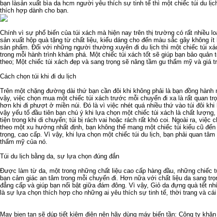
bạn là
sản xuất bìa da hcm
người yêu thích sự tinh tế thì một chiếc túi du lịc
thích hợp dành cho bạn.
Chính vì sự phổ biến của túi xách mà hiện nay trên thị trường có rất nhiều l
sản xuất hộp quà tặng
từ chất liệu, kiểu dáng cho đến màu sắc gây không ít
sản phẩm. Đối với những người thường xuyên đi du lịch thì một chiếc túi xác
trong mỗi hành trình khám phá. Một chiếc túi xách tốt sẽ giúp bạn bảo quả
theo; Một chiếc túi xách đẹp và sang trọng sẽ nâng tầm gu thẩm mỹ và giá tr
Cách chọn túi khi đi du lịch
Trên một chặng đường dài thứ bạn cần đôi khi không phải là bạn đồng hành m
vậy, việc chọn mua một chiếc túi xách trước mỗi chuyến đi xa là rất quan tr
hơn khi đi phượt ở miền núi. Đó là vì việc nhét quá nhiều thứ vào túi đôi kh
vậy yếu tố đầu tiên bạn chú ý khi lựa chọn một chiếc túi xách là chất lượng,
tiện trong khi di chuyển; túi bị rách vai hoặc rách rất khó coi. Ngoài ra, việc 
theo một xu hướng nhất định, bạn không thể mang một chiếc túi kiểu cũ đến
trọng, cao cấp. Vì vậy, khi lựa chọn một chiếc túi du lịch, bạn phải quan tâm 
thẩm mỹ của nó.
Túi du lịch bằng da, sự lựa chọn đúng đắn
Được làm từ da, một trong những chất liệu cao cấp hàng đầu, những chiếc 
bạn cảm giác an tâm trong mỗi chuyến đi. Hơn nữa với chất liệu da sang tr
đẳng cấp và giúp bạn nổi bật giữa đám đông. Vì vậy,
Giỏ da đựng quà tết
nhữ
là sự lựa chọn thích hợp cho những ai yêu thích sự tinh tế, thời trang và cái
May bien tan
sẽ dúp tiết kiệm điện nên hãy dùng
máy biến tần
: Công ty
khăn