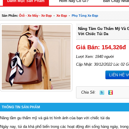
Danh Mục Sản Phẩm
Hôm Nay Có Gì?
Bán Chạy Nhấ
Sản Phẩm:
Ôtô - Xe Máy - Xe Đạp
-
Xe Đạp
-
Phụ Tùng Xe Đạp
Nâng Tầm Gu Thẩm Mỹ Và Gi
Với Chiếc Túi Da
Giá Bán: 154,326đ
Lượt Xem: 1940 người
Cập Nhật: 30/12/2022 Lúc 02 G
LIÊN HỆ 
Chia Sẽ:
THÔNG TIN SẢN PHẨM
Nâng tầm gu thẩm mỹ và giá trị hình ảnh của bạn với chiếc túi da
Ngày nay, túi da khá phổ biến trong các hoạt động đời sống hàng ngày, trong