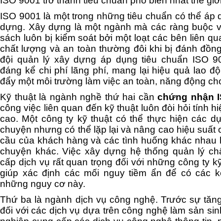
ISO 9001 trở thành tiêu chuẩn phổ biến nhất thế giới
ISO 9001 là một trong những tiêu chuẩn có thể áp
dựng. Xây dựng là một ngành mà các ràng buộc v
sách luôn bị kiểm soát bởi một loạt các bên liên q
chất lượng và an toàn thường đôi khi bị đánh đồng
đội quản lý xây dựng áp dụng tiêu chuẩn ISO 
đáng kể chi phí lãng phí, mang lại hiệu quả lao đ
đẩy một môi trường làm việc an toàn, năng động ch
Kỹ thuật là ngành nghề thứ hai cần
chứng nhận I
công việc liên quan đến kỹ thuật luôn đòi hỏi tính h
cao. Một công ty kỹ thuật có thể thực hiện các dự
chuyện nhưng có thể lặp lại và nâng cao hiệu suất
cầu của khách hàng và các tình huống khác nhau h
chuyện khác. Việc xây dựng hệ thống quản lý ch
cấp dịch vụ rất quan trọng đối với những công ty k
giúp xác định các mối nguy tiềm ẩn để có các k
những nguy cơ này.
Thứ ba là ngành dịch vụ công nghệ. Trước sự tăn
đối với các dịch vụ dựa trên công nghệ làm sản sin