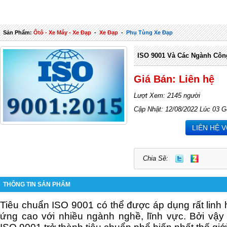
Sản Phẩm:
Ôtô - Xe Máy - Xe Đạp
-
Xe Đạp
-
Phụ Tùng Xe Đạp
ISO 9001 Và Các Ngành Côn
Giá Bán: Liên hệ
Lượt Xem: 2145 người
Cập Nhật: 12/08/2022 Lúc 03 G
LIÊN HỆ 
Chia Sẽ:
THÔNG TIN SẢN PHẨM
Tiêu chuẩn ISO 9001 có thể được áp dụng rất linh h
ứng cao với nhiều ngành nghề, lĩnh vực. Bởi vậy