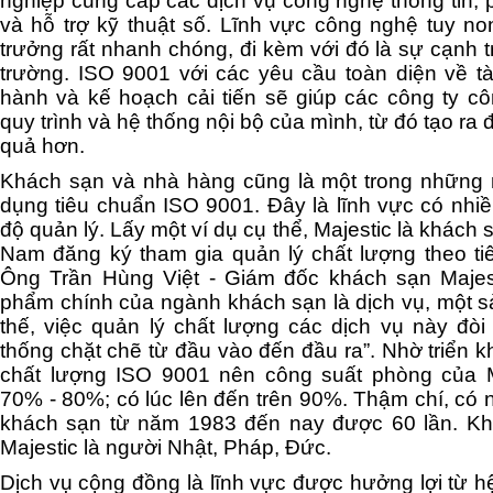
nghiệp cung cấp các dịch vụ công nghệ thông ti
và hỗ trợ kỹ thuật số. Lĩnh vực công nghệ tuy non
trưởng rất nhanh chóng, đi kèm với đó là sự cạnh tr
trường. ISO 9001 với các yêu cầu toàn diện về tài
hành và kế hoạch cải tiến sẽ giúp các công ty c
quy trình và hệ thống nội bộ của mình, từ đó tạo ra 
quả hơn.
Khách sạn và nhà hàng cũng là một trong những
dụng tiêu chuẩn ISO 9001. Đây là lĩnh vực có nhiề
độ quản lý. Lấy một ví dụ cụ thể, Majestic
là khách s
Nam đăng ký tham gia quản lý chất lượng theo t
Ông Trần Hùng Việt - Giám đốc khách sạn Majest
phẩm chính của ngành khách sạn là dịch vụ, một s
thế, việc quản lý chất lượng các dịch vụ này đòi
thống chặt chẽ từ đầu vào đến đầu ra”.
Nhờ triển k
chất lượng ISO 9001 nên công suất phòng của Ma
70% - 80%; có lúc lên đến trên 90%. Thậm chí, có 
khách sạn từ năm 1983 đến nay được 60 lần. Kh
Majestic là người Nhật, Pháp, Đức.
Dịch vụ cộng đồng là lĩnh vực được hưởng lợi từ h